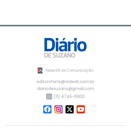
Rede DS de Comunicação
editorchefe@rededs.com.br
diariodesuzano@gmail.com
(11) 4745-6900