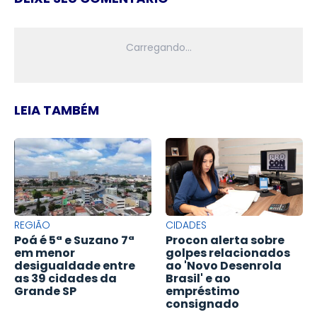
LEIA TAMBÉM
REGIÃO
CIDADES
Poá é 5ª e Suzano 7ª
Procon alerta sobre
em menor
golpes relacionados
desigualdade entre
ao 'Novo Desenrola
as 39 cidades da
Brasil' e ao
Grande SP
empréstimo
consignado