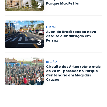
2
Parque Max Feffer
FERRAZ
Avenida Brasil recebe novo
asfalto e sinalização em
3
Ferraz
REGIÃO
Circuito das Artes reúne mais
de 20 mil pessoas no Parque
Centenário em Mogi das
4
Cruzes