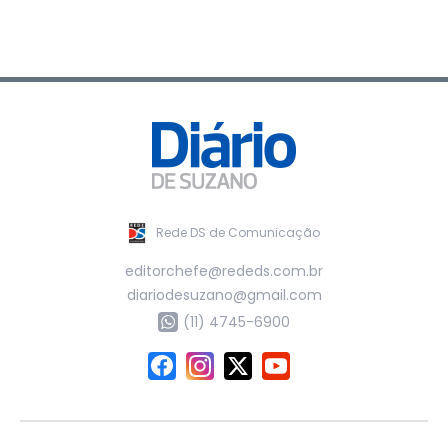
Rede DS de Comunicação
editorchefe@rededs.com.br
diariodesuzano@gmail.com
(11) 4745-6900