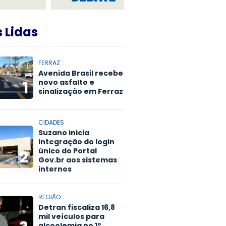
 Lidas
FERRAZ
Avenida Brasil recebe
novo asfalto e
1
sinalização em Ferraz
CIDADES
Suzano inicia
integração do login
único do Portal
2
Gov.br aos sistemas
internos
REGIÃO
Detran fiscaliza 16,8
mil veículos para
alcoolemia no 1º