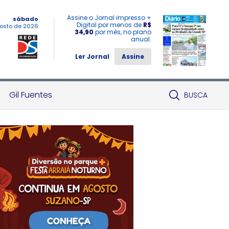
Assine o Jornal impresso +
sábado
Digital por menos de
R$
osto de 2026
34,90
por mês, no plano
anual.
Ler Jornal
Assine
Gil Fuentes
BUSCA