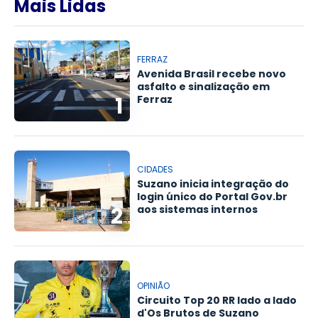
Mais Lidas
FERRAZ
Avenida Brasil recebe novo
asfalto e sinalização em
1
Ferraz
CIDADES
Suzano inicia integração do
login único do Portal Gov.br
2
aos sistemas internos
OPINIÃO
Circuito Top 20 RR lado a lado
d'Os Brutos de Suzano