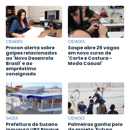
CIDADES
CIDADES
Procon alerta sobre
Saspe abre 26 vagas
golpes relacionados
em novo curso de
ao 'Novo Desenrola
'Corte e Costura -
Brasil' e ao
Moda Casual'
empréstimo
consignado
SAÚDE
CIDADES
Prefeitura de Suzano
Palmeiras ganha polo
inaugura UBS Parque
do projeto 'Futuro