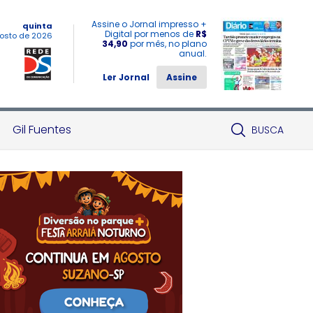
Assine o Jornal impresso +
quinta
Digital por menos de
R$
osto de 2026
34,90
por mês, no plano
anual.
Ler Jornal
Assine
Gil Fuentes
BUSCA