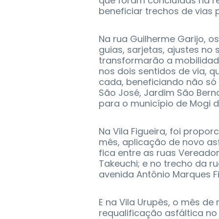
que foram concluídas na r
beneficiar trechos de vias p
Na rua Guilherme Garijo, o
guias, sarjetas, ajustes n
transformarão a mobilidad
nos dois sentidos de via, 
cada, beneficiando não só
São José, Jardim São Bern
para o município de Mogi 
Na Vila Figueira, foi prop
mês, aplicação de novo as
fica entre as ruas Vereado
Takeuchi; e no trecho da r
avenida Antônio Marques Fi
E na Vila Urupês, o mês de
requalificação asfáltica no