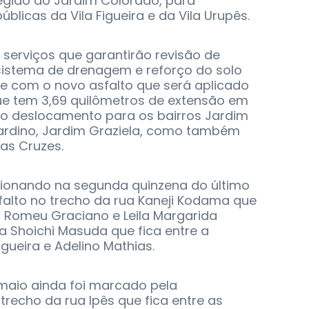
egião do Jardim Colorado, para
úblicas da Vila Figueira e da Vila Urupês.
s serviços que garantirão revisão de
o sistema de drenagem e reforço do solo
e com o novo asfalto que será aplicado
que tem 3,69 quilômetros de extensão em
 o deslocamento para os bairros Jardim
ardino, Jardim Graziela, como também
das Cruzes.
orcionando na segunda quinzena do último
falto no trecho da rua Kaneji Kodama que
r Romeu Graciano e Leila Margarida
ua Shoichi Masuda que fica entre a
gueira e Adelino Mathias.
 maio ainda foi marcado pela
 trecho da rua Ipês que fica entre as