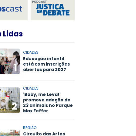
 Lidas
CIDADES
Educação infantil
está com inscrições
1
abertas para 2027
CIDADES
'Baby, me Leva!'
promove adoção de
2
23 animais no Parque
Max Feffer
REGIÃO
Circuito das Artes