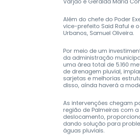
Varjão e Geralda Maria Co
Além do chefe do Poder Exe
vice-prefeito Said Raful e
Urbanos, Samuel Oliveira.
Por meio de um investiment
da administração municipa
uma área total de 5.160 m
de drenagem pluvial, impla
sarjetas e melhorias estru
disso, aínda haverá a mode
As intervenções chegam pa
região de Palmeiras com a
deslocamento, proporciona
dando solução para probl
águas pluviais.