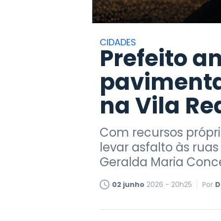
CIDADES
Prefeito a
pavimenta
na Vila Re
Com recursos próprio
levar asfalto às ruas
Geralda Maria Conc
02 junho
2026 - 20h25
Por
D