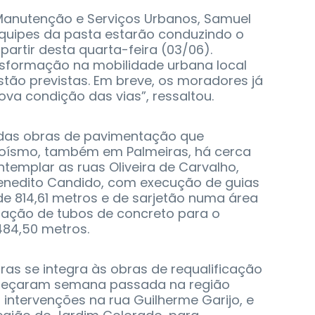
 Manutenção e Serviços Urbanos, Samuel
equipes da pasta estarão conduzindo o
 partir desta quarta-feira (03/06).
sformação na mobilidade urbana local
tão previstas. Em breve, os moradores já
va condição das vias”, ressaltou.
 das obras de pavimentação que
ísmo, também em Palmeiras, há cerca
emplar as ruas Oliveira de Carvalho,
Benedito Candido, com execução de guias
e 814,61 metros e de sarjetão numa área
alação de tubos de concreto para o
84,50 metros.
as se integra às obras de requalificação
meçaram semana passada na região
 intervenções na rua Guilherme Garijo, e