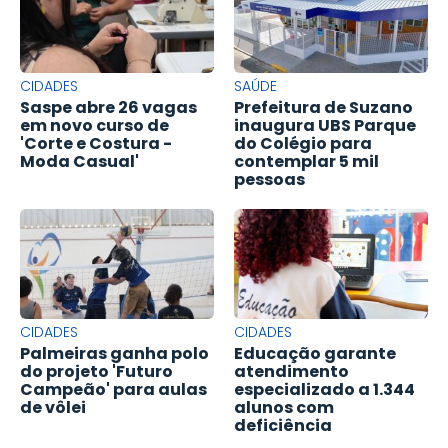
CIDADES
SAÚDE
Saspe abre 26 vagas
Prefeitura de Suzano
em novo curso de
inaugura UBS Parque
'Corte e Costura -
do Colégio para
Moda Casual'
contemplar 5 mil
pessoas
CIDADES
CIDADES
Palmeiras ganha polo
Educação garante
do projeto 'Futuro
atendimento
Campeão' para aulas
especializado a 1.344
de vôlei
alunos com
deficiência