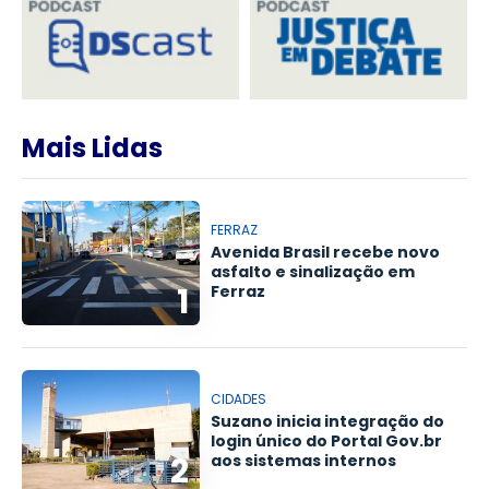
Mais Lidas
FERRAZ
Avenida Brasil recebe novo
asfalto e sinalização em
1
Ferraz
CIDADES
Suzano inicia integração do
login único do Portal Gov.br
2
aos sistemas internos