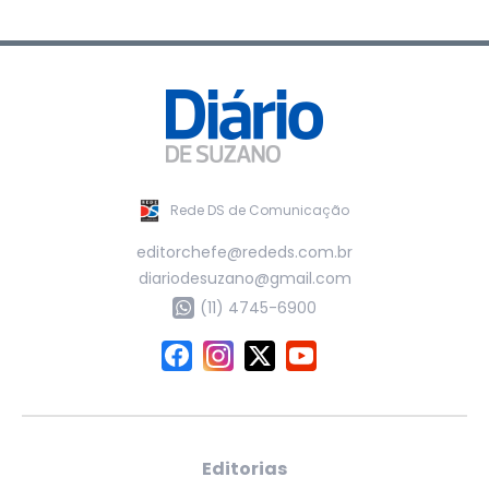
Rede DS de Comunicação
editorchefe@rededs.com.br
diariodesuzano@gmail.com
(11) 4745-6900
Editorias