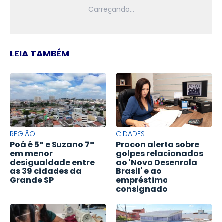
LEIA TAMBÉM
REGIÃO
CIDADES
Poá é 5ª e Suzano 7ª
Procon alerta sobre
em menor
golpes relacionados
desigualdade entre
ao 'Novo Desenrola
as 39 cidades da
Brasil' e ao
Grande SP
empréstimo
consignado