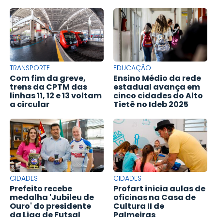
TRANSPORTE
EDUCAÇÃO
Com fim da greve,
Ensino Médio da rede
trens da CPTM das
estadual avança em
linhas 11, 12 e 13 voltam
cinco cidades do Alto
a circular
Tietê no Ideb 2025
CIDADES
CIDADES
Prefeito recebe
Profart inicia aulas de
medalha 'Jubileu de
oficinas na Casa de
Ouro' do presidente
Cultura II de
da Liga de Futsal
Palmeiras