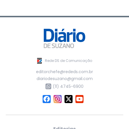
Rede DS de Comunicação
editorchefe@rededs.com.br
diariodesuzano@gmail.com
(11) 4745-6900
Editorias