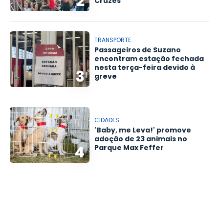
2
Cruzes
TRANSPORTE
Passageiros de Suzano
encontram estação fechada
nesta terça-feira devido à
3
greve
CIDADES
'Baby, me Leva!' promove
adoção de 23 animais no
4
Parque Max Feffer