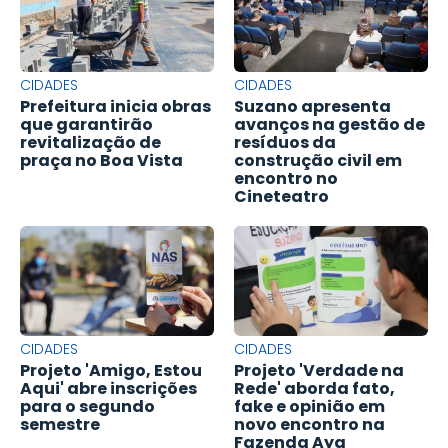
CIDADES
CIDADES
Prefeitura inicia obras
Suzano apresenta
que garantirão
avanços na gestão de
revitalização de
resíduos da
praça no Boa Vista
construção civil em
encontro no
Cineteatro
CIDADES
CIDADES
Projeto 'Amigo, Estou
Projeto 'Verdade na
Aqui' abre inscrições
Rede' aborda fato,
para o segundo
fake e opinião em
semestre
novo encontro na
Fazenda Aya