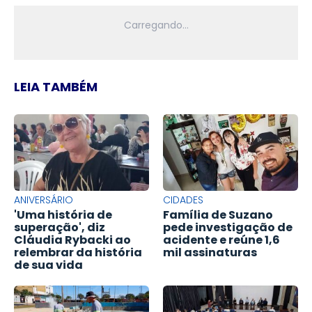
LEIA TAMBÉM
ANIVERSÁRIO
CIDADES
'Uma história de
Família de Suzano
superação', diz
pede investigação de
Cláudia Rybacki ao
acidente e reúne 1,6
relembrar da história
mil assinaturas
de sua vida