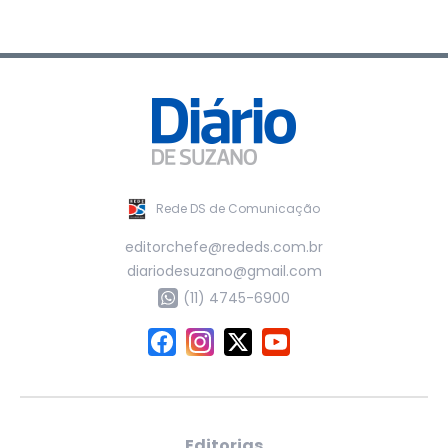
Rede DS de Comunicação
editorchefe@rededs.com.br
diariodesuzano@gmail.com
(11) 4745-6900
Editorias