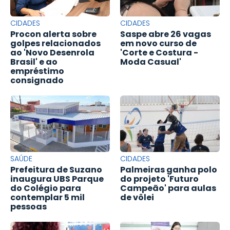
CIDADES
CIDADES
Procon alerta sobre
Saspe abre 26 vagas
golpes relacionados
em novo curso de
ao 'Novo Desenrola
'Corte e Costura -
Brasil' e ao
Moda Casual'
empréstimo
consignado
SAÚDE
CIDADES
Prefeitura de Suzano
Palmeiras ganha polo
inaugura UBS Parque
do projeto 'Futuro
do Colégio para
Campeão' para aulas
contemplar 5 mil
de vôlei
pessoas