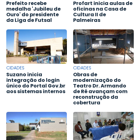
Prefeito recebe
Profart inicia aulas de
medalha 'Jubileu de
oficinas na Casa de
Ouro' do presidente
Cultura II de
da Liga de Futsal
Palmeiras
CIDADES
CIDADES
Suzano inicia
Obras de
integração do login
modernização do
único do Portal Gov.br
Teatro Dr. Armando
aos sistemas internos
de Ré avançam com
reconstrução da
cobertura