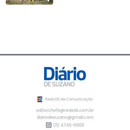
Rede DS de Comunicação
editorchefe@rededs.com.br
diariodesuzano@gmail.com
(11) 4745-6900