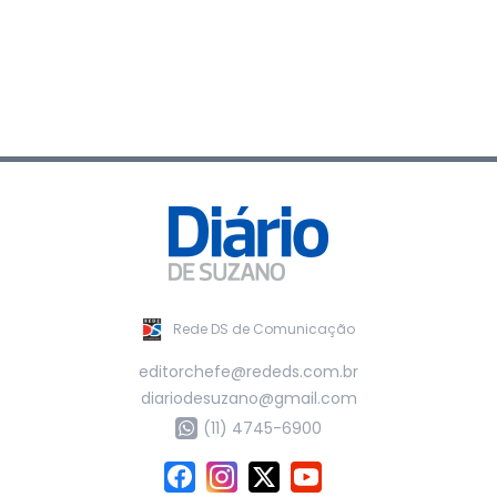
Rede DS de Comunicação
editorchefe@rededs.com.br
diariodesuzano@gmail.com
(11) 4745-6900