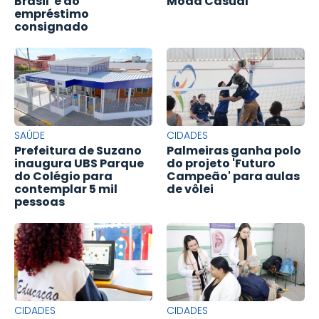
Brasil' e ao
Moda Casual'
empréstimo
consignado
SAÚDE
CIDADES
Prefeitura de Suzano
Palmeiras ganha polo
inaugura UBS Parque
do projeto 'Futuro
do Colégio para
Campeão' para aulas
contemplar 5 mil
de vôlei
pessoas
CIDADES
CIDADES