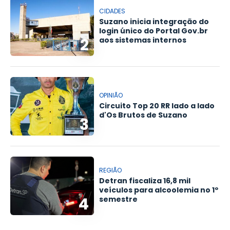
CIDADES
Suzano inicia integração do
login único do Portal Gov.br
2
aos sistemas internos
OPINIÃO
Circuito Top 20 RR lado a lado
d'Os Brutos de Suzano
3
REGIÃO
Detran fiscaliza 16,8 mil
veículos para alcoolemia no 1º
4
semestre