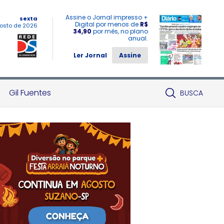
Assine o Jornal impresso +
sexta
Digital por menos de
R$
osto de 2026
34,90
por mês, no plano
anual.
Ler Jornal
Assine
Gil Fuentes
BUSCA