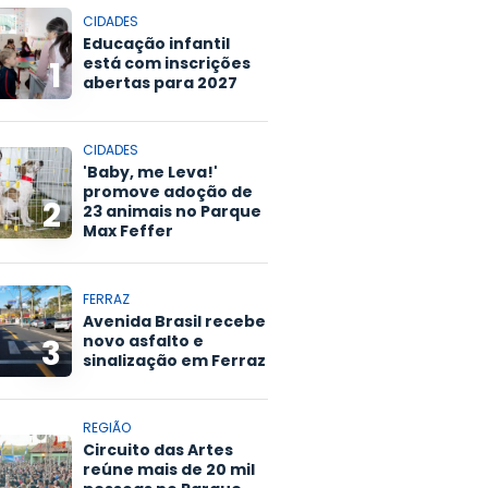
CIDADES
Educação infantil
está com inscrições
1
abertas para 2027
CIDADES
'Baby, me Leva!'
promove adoção de
2
23 animais no Parque
Max Feffer
FERRAZ
Avenida Brasil recebe
novo asfalto e
3
sinalização em Ferraz
REGIÃO
Circuito das Artes
reúne mais de 20 mil