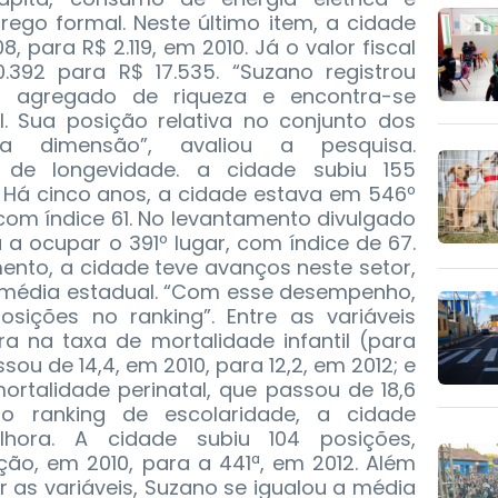
ego formal. Neste último item, a cidade
, para R$ 2.119, em 2010. Já o valor fiscal
.392 para R$ 17.535. “Suzano registrou
or agregado de riqueza e encontra-se
. Sua posição relativa no conjunto dos
ta dimensão”, avaliou a pesquisa.
 de longevidade. a cidade subiu 155
. Há cinco anos, a cidade estava em 546º
 com índice 61. No levantamento divulgado
a ocupar o 391º lugar, com índice de 67.
nto, a cidade teve avanços neste setor,
 média estadual. “Com esse desempenho,
osições no ranking”. Entre as variáveis
a na taxa de mortalidade infantil (para
sou de 14,4, em 2010, para 12,2, em 2012; e
ortalidade perinatal, que passou de 18,6
o ranking de escolaridade, a cidade
hora. A cidade subiu 104 posições,
ão, em 2010, para a 441ª, em 2012. Além
 as variáveis, Suzano se igualou a média