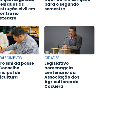
resíduos da
para o segundo
strução civil em
semestre
ontro no
eteatro
TALECIMENTO
CIDADES
ro Ishi dá posse
Legislativo
Conselho
homenageia
icipal de
centenário da
icultura
Associação dos
Agricultores do
Cocuera