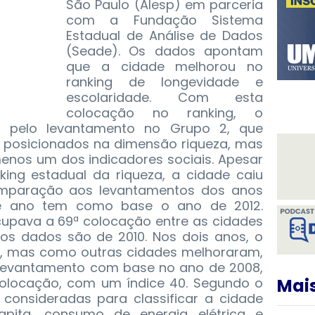
São Paulo (Alesp) em parceria
com a Fundação Sistema
Estadual de Análise de Dados
(Seade). Os dados apontam
que a cidade melhorou no
ranking de longevidade e
escolaridade.
Com esta
colocação no ranking, o
ado pelo levantamento no Grupo 2, que
 posicionados na dimensão riqueza, mas
enos um dos indicadores sociais. Apesar
ing estadual da riqueza, a cidade caiu
mparação aos levantamentos dos anos
ste ano tem como base o ano de 2012.
cupava a 69ª colocação entre as cidades
, os dados são de 2010. Nos dois anos, o
42, mas como outras cidades melhoraram,
O levantamento com base no ano de 2008,
olocação, com um índice 40. Segundo o
Mais
s consideradas para classificar a cidade
capita, consumo de energia elétrica e