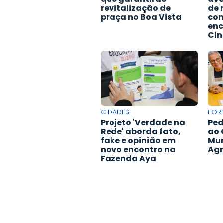
revitalização de
de 
praça no Boa Vista
con
enc
Cin
CIDADES
FOR
Projeto 'Verdade na
Ped
Rede' aborda fato,
ao 
fake e opinião em
Mun
novo encontro na
Agr
Fazenda Aya