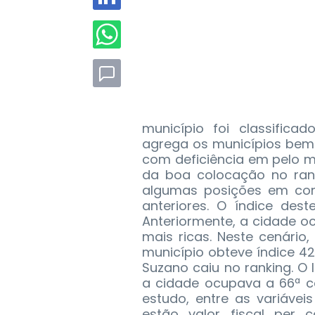
município foi classific
agrega os municípios bem
com deficiência em pelo m
da boa colocação no rank
algumas posições em co
anteriores. O índice de
Anteriormente, a cidade o
mais ricas. Neste cenário
município obteve índice 
Suzano caiu no ranking. 
a cidade ocupava a 66ª c
estudo, entre as variávei
estão valor fiscal per 