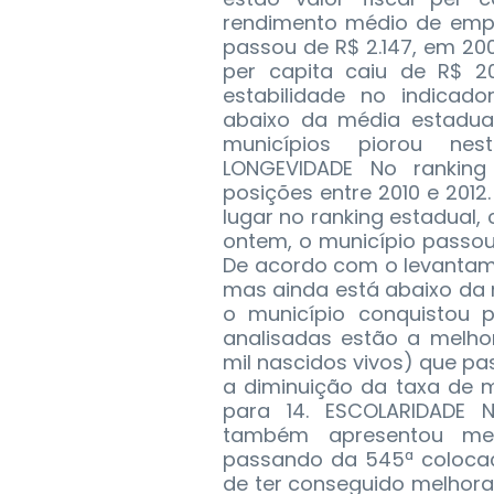
rendimento médio de empr
passou de R$ 2.147, em 2008
per capita caiu de R$ 20
estabilidade no indicad
abaixo da média estadual
municípios piorou nes
LONGEVIDADE No ranking
posições entre 2010 e 2012
lugar no ranking estadual,
ontem, o município passou 
De acordo com o levantame
mas ainda está abaixo da
o município conquistou p
analisadas estão a melhor
mil nascidos vivos) que pas
a diminuição da taxa de m
para 14. ESCOLARIDADE N
também apresentou mel
passando da 545ª colocaç
de ter conseguido melhorar