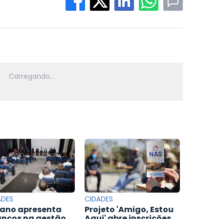
ADES
CIDADES
ano apresenta
Projeto 'Amigo, Estou
nços na gestão
Aqui' abre inscrições