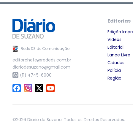
Editorias
Edição Impr
Vídeos
Editorial
Rede DS de Comunicação
Lance Livre
editorchefe@rededs.com.br
Cidades
diariodesuzano@gmail.com
Polícia
(11) 4745-6900
Região
©2026 Diario de Suzano. Todos os Direitos Reservados.