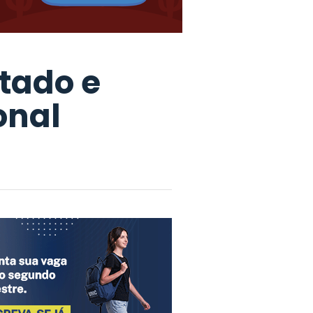
stado e
onal