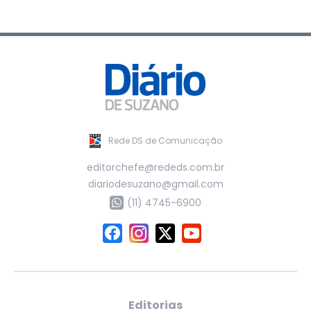
Rede DS de Comunicação
editorchefe@rededs.com.br
diariodesuzano@gmail.com
(11) 4745-6900
Editorias