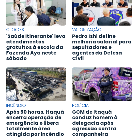
CIDADES
VALORIZAÇÃO
'Saúde Itinerante' leva
Pedro Ishi define
atendimentos
melhoria salarial para
gratuitos à escola da
sepultadores e
Fazenda Aya neste
agentes da Defesa
sábado
Civil
INCÊNDIO
POLÍCIA
Após 50 horas, Itaquá
GCM de Itaquá
encerra operação de
conduz homem à
emergência e libera
delegacia após
totalmente área
agressão contra
atingida por incêndio
companheira