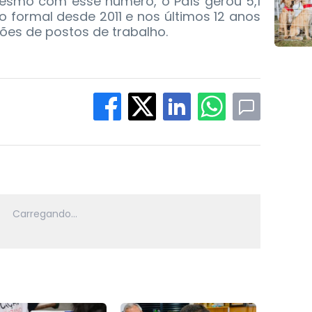
Mesmo com esse número, o País gerou 5,1
 formal desde 2011 e nos últimos 12 anos
ões de postos de trabalho.