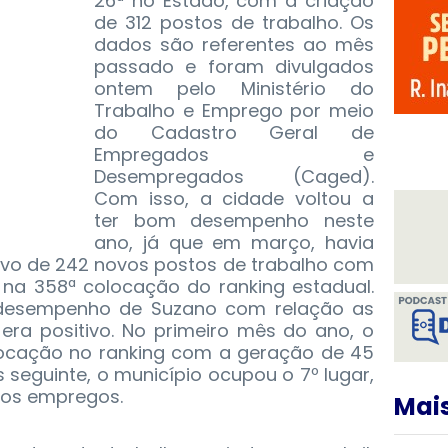
26ª no Estado, com a criação
de 312 postos de trabalho. Os
dados são referentes ao mês
passado e foram divulgados
ontem pelo Ministério do
Trabalho e Emprego por meio
do Cadastro Geral de
Empregados e
Desempregados (Caged).
Com isso, a cidade voltou a
ter bom desempenho neste
ano, já que em março, havia
ivo de 242 novos postos de trabalho com
o na 358ª colocação do ranking estadual.
o desempenho de Suzano com relação as
era positivo. No primeiro mês do ano, o
olocação no ranking com a geração de 45
 seguinte, o município ocupou o 7º lugar,
os empregos.
Mais