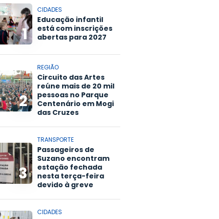
CIDADES
Educação infantil
está com inscrições
1
abertas para 2027
REGIÃO
Circuito das Artes
reúne mais de 20 mil
pessoas no Parque
2
Centenário em Mogi
das Cruzes
TRANSPORTE
Passageiros de
Suzano encontram
estação fechada
3
nesta terça-feira
devido à greve
CIDADES