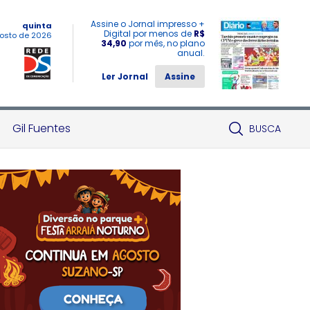
Assine o Jornal impresso +
quinta
Digital por menos de
R$
osto de 2026
34,90
por mês, no plano
anual.
Ler Jornal
Assine
Gil Fuentes
BUSCA