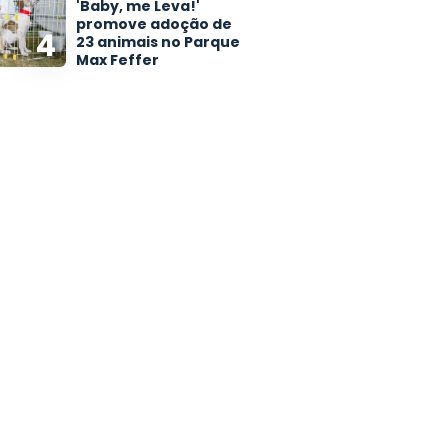
'Baby, me Leva!'
promove adoção de
4
23 animais no Parque
Max Feffer