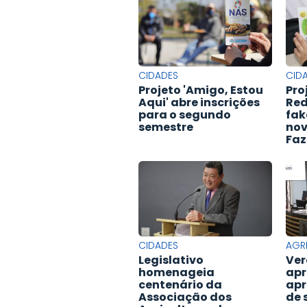
CIDADES
CID
Projeto 'Amigo, Estou
Pro
Aqui' abre inscrições
Red
para o segundo
fak
semestre
nov
Faz
CIDADES
AGR
Legislativo
Ver
homenageia
apr
centenário da
apr
Associação dos
de 