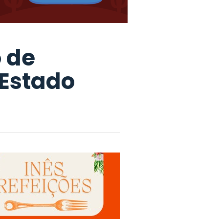
 de
 Estado