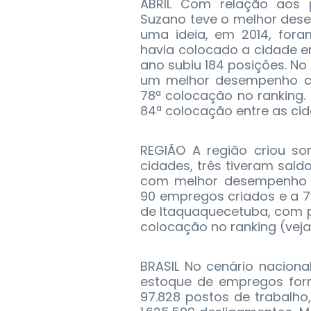
ABRIL Com relação aos p
Suzano teve o melhor dese
uma ideia, em 2014, for
havia colocado a cidade e
ano subiu 184 posições. No 
um melhor desempenho co
78ª colocação no ranking
84ª colocação entre as ci
REGIÃO A região criou so
cidades, três tiveram sald
com melhor desempenho r
90 empregos criados e a 74
de Itaquaquecetuba, com p
colocação no ranking (vej
BRASIL No cenário naciona
estoque de empregos for
97.828 postos de trabalho,