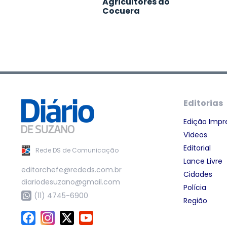
Agricultores do
Cocuera
Editorias
Edição Impr
Vídeos
Editorial
Rede DS de Comunicação
Lance Livre
editorchefe@rededs.com.br
Cidades
diariodesuzano@gmail.com
Polícia
(11) 4745-6900
Região