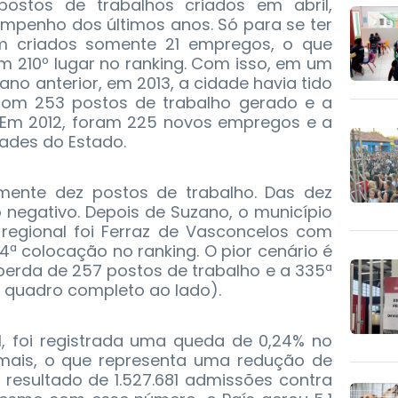
ostos de trabalhos criados em abril,
mpenho dos últimos anos. Só para se ter
am criados somente 21 empregos, o que
m 210º lugar no ranking. Com isso, em um
ano anterior, em 2013, a cidade havia tido
m 253 postos de trabalho gerado e a
. Em 2012, foram 225 novos empregos e a
dades do Estado.
mente dez postos de trabalho. Das dez
o negativo. Depois de Suzano, o município
egional foi Ferraz de Vasconcelos com
ª colocação no ranking. O pior cenário é
erda de 257 postos de trabalho e a 335ª
a quadro completo ao lado).
l, foi registrada uma queda de 0,24% no
mais, o que representa uma redução de
 resultado de 1.527.681 admissões contra