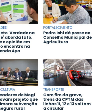
ADES
FORTALECIMENTO
jeto 'Verdade na
Pedro Ishi dá posse ao
e' aborda fato,
Conselho Municipal de
e e opinião em
Agricultura
o encontro na
enda Aya
ICULTURA
TRANSPORTE
eadores de Mogi
Com fim da greve,
ovam projeto que
trens da CPTM das
imora subvenção
linhas 11, 12 e 13 voltam
seguro rural
a circular