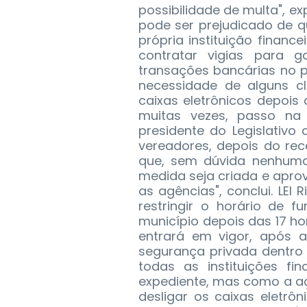
possibilidade de multa", ex
pode ser prejudicado de 
própria instituição financ
contratar vigias para g
transações bancárias no pe
necessidade de alguns cl
caixas eletrônicos depois d
muitas vezes, passo na
presidente do Legislativ
vereadores, depois do re
que, sem dúvida nenhuma
medida seja criada e aprov
as agências", conclui. LEI 
restringir o horário de 
município depois das 17 ho
entrará em vigor, após 
segurança privada dentro d
todas as instituições fi
expediente, mas como a a
desligar os caixas eletrô