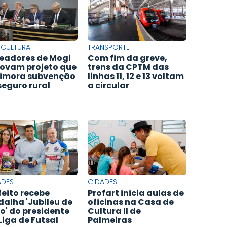
ICULTURA
TRANSPORTE
eadores de Mogi
Com fim da greve,
ovam projeto que
trens da CPTM das
imora subvenção
linhas 11, 12 e 13 voltam
seguro rural
a circular
ADES
CIDADES
feito recebe
Profart inicia aulas de
alha 'Jubileu de
oficinas na Casa de
o' do presidente
Cultura II de
Liga de Futsal
Palmeiras