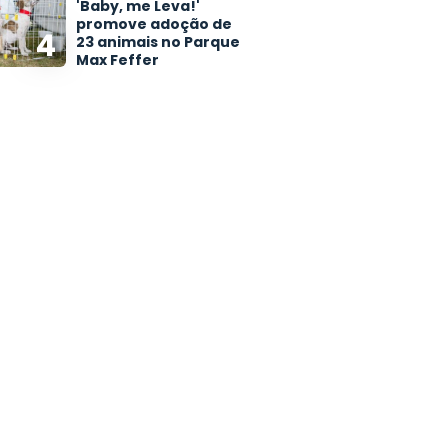
'Baby, me Leva!'
promove adoção de
4
23 animais no Parque
Max Feffer