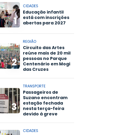
CIDADES
Educação infantil
está com inscrições
1
abertas para 2027
REGIÃO
Circuito das Artes
reúne mais de 20 mil
pessoas no Parque
2
Centenário em Mogi
das Cruzes
TRANSPORTE
Passageiros de
Suzano encontram
estação fechada
3
nesta terça-feira
devido à greve
CIDADES