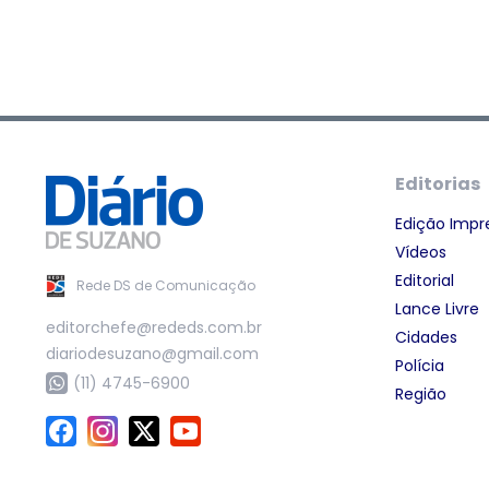
Editorias
Edição Impr
Vídeos
Editorial
Rede DS de Comunicação
Lance Livre
editorchefe@rededs.com.br
Cidades
diariodesuzano@gmail.com
Polícia
(11) 4745-6900
Região