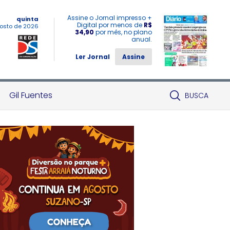
Assine o Jornal impresso +
quinta
Digital por menos de
R$
osto de 2026
34,90
por mês, no plano
anual.
Ler Jornal
Assine
Gil Fuentes
BUSCA