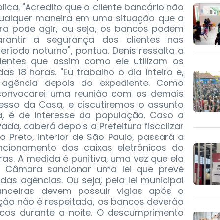
plica. "Acredito que o cliente bancário não
qualquer maneira em uma situação que a
eira pode agir, ou seja, os bancos podem
arantir a segurança dos clientes nas
ríodo noturno", pontua. Denis ressalta a
ientes que assim como ele utilizam os
as 18 horas. "Eu trabalho o dia inteiro e,
 agência depois do expediente. Como
o convocarei uma reunião com os demais
cesso da Casa, e discutiremos o assunto
, é de interesse da população. Caso a
ada, caberá depois a Prefeitura fiscalizar
Rio Preto, interior de São Paulo, passará a
funcionamento dos caixas eletrônicos do
ras. A medida é punitiva, uma vez que ela
a Câmara sancionar uma lei que prevê
as agências. Ou seja, pela lei municipal
nanceiras devem possuir vigias após o
ção não é respeitada, os bancos deverão
nicos durante a noite. O descumprimento