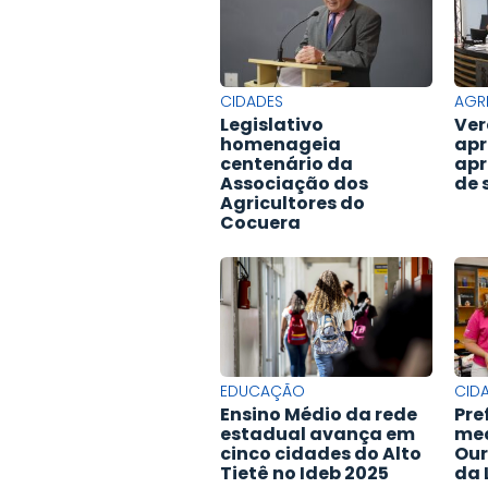
CIDADES
AGR
Legislativo
Ver
homenageia
apr
centenário da
apr
Associação dos
de 
Agricultores do
Cocuera
EDUCAÇÃO
CID
Ensino Médio da rede
Pre
estadual avança em
med
cinco cidades do Alto
Our
Tietê no Ideb 2025
da 