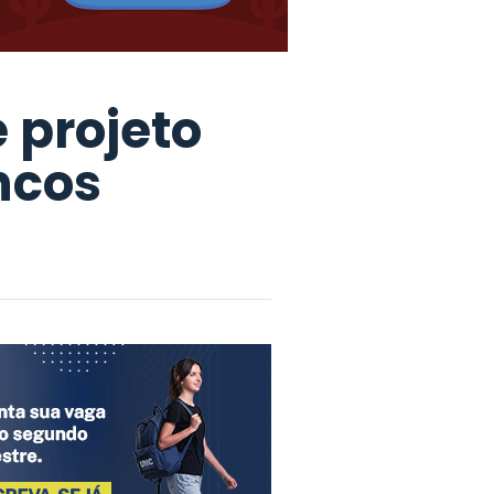
 projeto
ncos