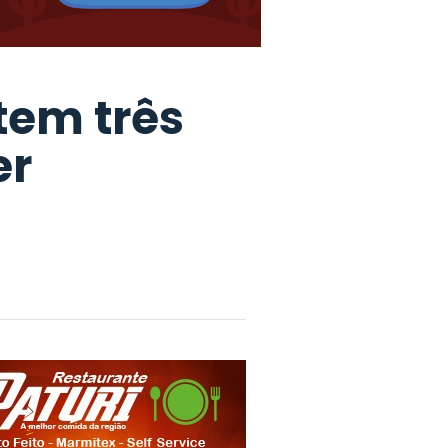
tem três
er