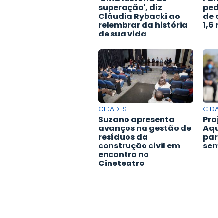
superação', diz
ped
Cláudia Rybacki ao
de 
relembrar da história
1,6
de sua vida
CIDADES
CID
Suzano apresenta
Pro
avanços na gestão de
Aqu
resíduos da
par
construção civil em
sem
encontro no
Cineteatro