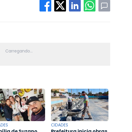
ADES
CIDADES
ília de Suzano
Prefeitura inicia obras