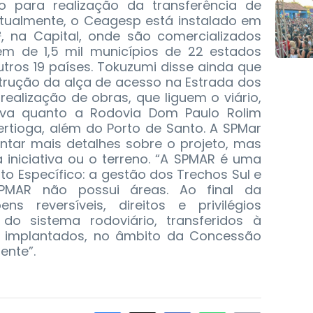
para realização da transferência de
Atualmente, o Ceagesp está instalado em
, na Capital, onde são comercializados
êm de 1,5 mil municípios de 22 estados
tros 19 países. Tokuzumi disse ainda que
trução da alça de acesso na Estrada dos
realização de obras, que liguem o viário,
uva quanto a Rodovia Dom Paulo Rolim
ertioga, além do Porto de Santo. A SPMar
ntar mais detalhes sobre o projeto, mas
iniciativa ou o terreno. “A SPMAR é uma
to Específico: a gestão dos Trechos Sul e
PMAR não possui áreas. Ao final da
s reversíveis, direitos e privilégios
do sistema rodoviário, transferidos à
a implantados, no âmbito da Concessão
ente”.