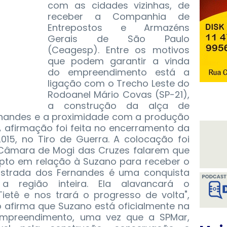
com as cidades vizinhas, de
receber a Companhia de
Entrepostos e Armazéns
Gerais de São Paulo
(Ceagesp). Entre os motivos
que podem garantir a vinda
do empreendimento está a
ligação com o Trecho Leste do
Rodoanel Mário Covas (SP-21),
a construção da alça de
rnandes e a proximidade com a produção
. A afirmação foi feita no encerramento da
15, no Tiro de Guerra.
A colocação foi
 Câmara de Mogi das Cruzes falarem que
apto em relação à Suzano para receber o
Estrada dos Fernandes é uma conquista
a região inteira. Ela alavancará o
ietê e nos trará o progresso de volta",
 afirma que Suzano está oficialmente na
empreendimento, uma vez que a SPMar,