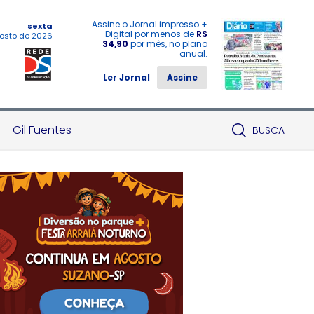
Assine o Jornal impresso +
sexta
Digital por menos de
R$
osto de 2026
34,90
por mês, no plano
anual.
Ler Jornal
Assine
Gil Fuentes
BUSCA