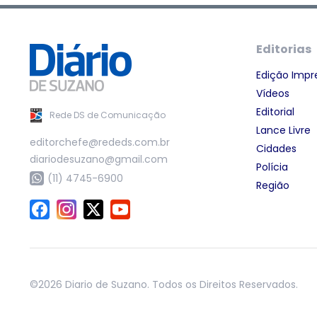
Editorias
Edição Impr
Vídeos
Editorial
Rede DS de Comunicação
Lance Livre
editorchefe@rededs.com.br
Cidades
diariodesuzano@gmail.com
Polícia
(11) 4745-6900
Região
©2026 Diario de Suzano. Todos os Direitos Reservados.