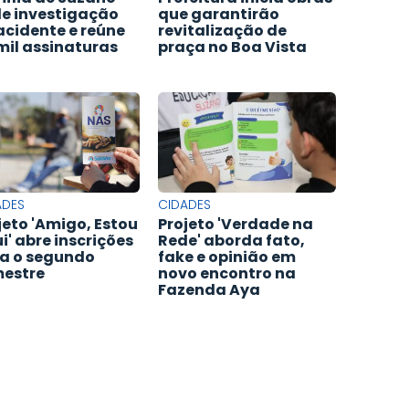
e investigação
que garantirão
acidente e reúne
revitalização de
 mil assinaturas
praça no Boa Vista
ADES
CIDADES
jeto 'Amigo, Estou
Projeto 'Verdade na
i' abre inscrições
Rede' aborda fato,
a o segundo
fake e opinião em
estre
novo encontro na
Fazenda Aya