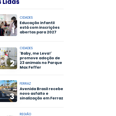
 Lidas
CIDADES
Educação infantil
está com inscrições
1
abertas para 2027
CIDADES
'Baby, me Leva!'
promove adoção de
2
23 animais no Parque
Max Feffer
FERRAZ
Avenida Brasil recebe
novo asfalto e
3
sinalização em Ferraz
REGIÃO