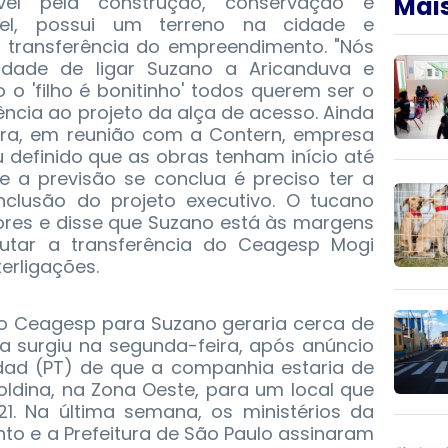
ável pela construção, conservação e
Mais
l, possui um terreno na cidade e
de transferência do empreendimento. "Nós
lidade de ligar Suzano a Aricanduva e
 o 'filho é bonitinho' todos querem ser o
rência ao projeto da alça de acesso. Ainda
eira, em reunião com a Contern, empresa
ou definido que as obras tenham início até
ue a previsão se conclua é preciso ter a
nclusão do projeto executivo. O tucano
ores e disse que Suzano está às margens
utar a transferência do Ceagesp Mogi
erligações.
o Ceagesp para Suzano geraria cerca de
iva surgiu na segunda-feira, após anúncio
dad (PT) de que a companhia estaria de
poldina, na Zona Oeste, para um local que
21. Na última semana, os ministérios da
nto e a Prefeitura de São Paulo assinaram