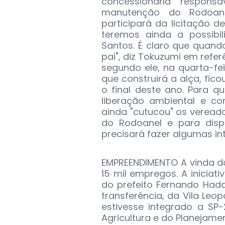
concessionária respons
manutenção do Rodoane
participará da licitação 
teremos ainda a possibi
Santos. É claro que quando
pai", diz Tokuzumi em refe
segundo ele, na quarta-f
que construirá a alça, fic
o final deste ano. Para q
liberação ambiental e co
ainda "cutucou" os veread
do Rodoanel e para disp
precisará fazer algumas int
EMPREENDIMENTO A vinda d
15 mil empregos. A iniciat
do prefeito Fernando Had
transferência, da Vila Leo
estivesse integrado a SP-
Agricultura e do Planejame