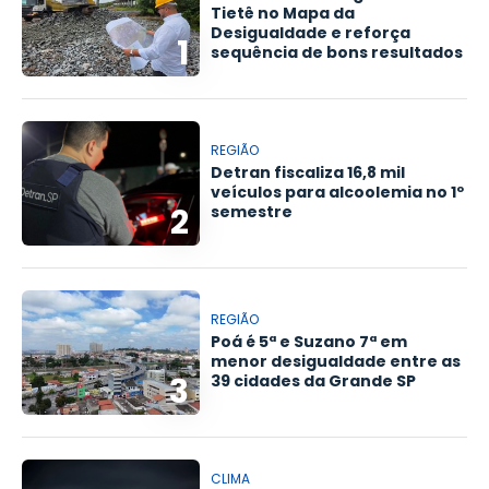
Tietê no Mapa da
Desigualdade e reforça
1
sequência de bons resultados
REGIÃO
Detran fiscaliza 16,8 mil
veículos para alcoolemia no 1º
2
semestre
REGIÃO
Poá é 5ª e Suzano 7ª em
menor desigualdade entre as
3
39 cidades da Grande SP
CLIMA