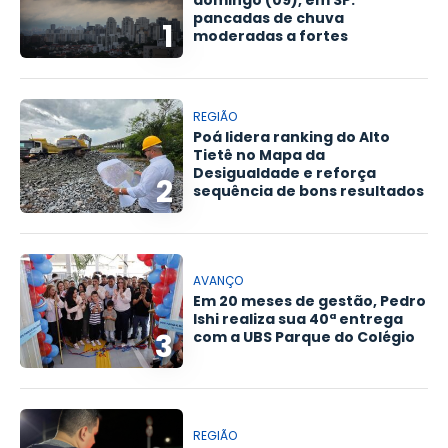
domingo (09), em SP:
pancadas de chuva
1
moderadas a fortes
REGIÃO
Poá lidera ranking do Alto
Tietê no Mapa da
Desigualdade e reforça
2
sequência de bons resultados
AVANÇO
Em 20 meses de gestão, Pedro
Ishi realiza sua 40ª entrega
3
com a UBS Parque do Colégio
REGIÃO