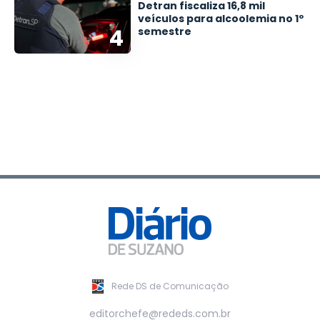
Detran fiscaliza 16,8 mil
veículos para alcoolemia no 1º
4
semestre
Rede DS de Comunicação
editorchefe@rededs.com.br