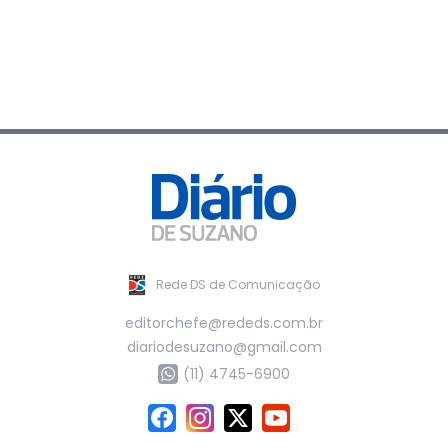
Rede DS de Comunicação
editorchefe@rededs.com.br
diariodesuzano@gmail.com
(11) 4745-6900