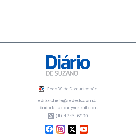
Rede DS de Comunicação
editorchefe@rededs.com.br
diariodesuzano@gmail.com
(11) 4745-6900