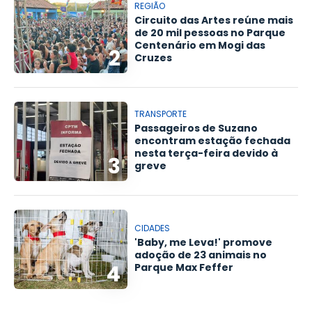
REGIÃO
Circuito das Artes reúne mais
de 20 mil pessoas no Parque
Centenário em Mogi das
2
Cruzes
TRANSPORTE
Passageiros de Suzano
encontram estação fechada
nesta terça-feira devido à
3
greve
CIDADES
'Baby, me Leva!' promove
adoção de 23 animais no
4
Parque Max Feffer