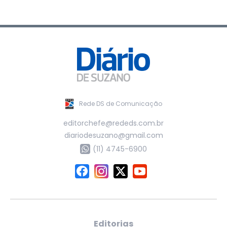
Rede DS de Comunicação
editorchefe@rededs.com.br
diariodesuzano@gmail.com
(11) 4745-6900
Editorias