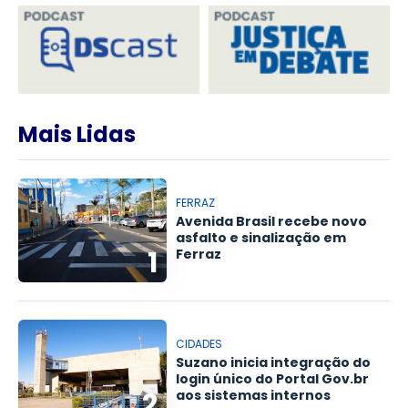
Mais Lidas
FERRAZ
Avenida Brasil recebe novo
asfalto e sinalização em
1
Ferraz
CIDADES
Suzano inicia integração do
login único do Portal Gov.br
2
aos sistemas internos