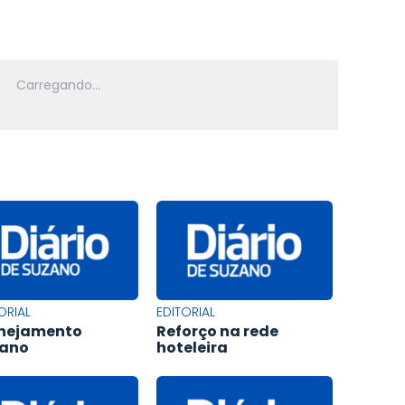
ORIAL
EDITORIAL
nejamento
Reforço na rede
bano
hoteleira