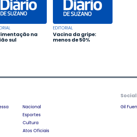
ORIAL
EDITORIAL
imentação na
Vacina da gripe:
ião sul
menos de 50%
Social
essa
Nacional
Gil Fue
Esportes
Cultura
Atos Oficiais