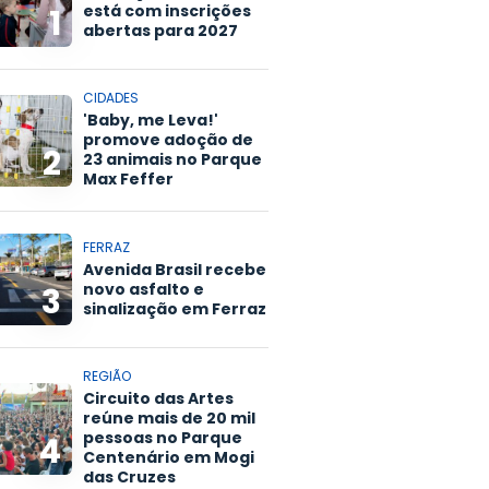
está com inscrições
1
abertas para 2027
CIDADES
'Baby, me Leva!'
promove adoção de
2
23 animais no Parque
Max Feffer
FERRAZ
Avenida Brasil recebe
novo asfalto e
3
sinalização em Ferraz
REGIÃO
Circuito das Artes
reúne mais de 20 mil
pessoas no Parque
4
Centenário em Mogi
das Cruzes