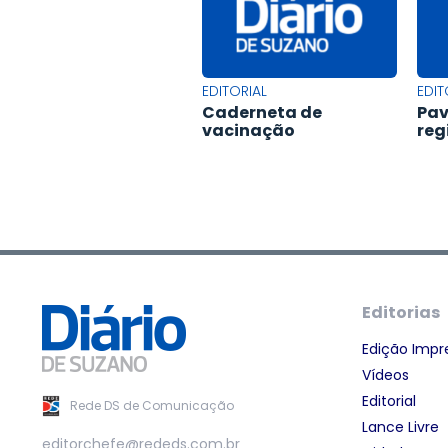
EDITORIAL
EDIT
Caderneta de
Pav
vacinação
reg
Editorias
Edição Impr
Vídeos
Editorial
Rede DS de Comunicação
Lance Livre
editorchefe@rededs.com.br