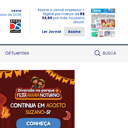
Assine o Jornal impresso +
sexta
Digital por menos de
R$
osto de 2026
34,90
por mês, no plano
anual.
Ler Jornal
Assine
Gil Fuentes
BUSCA