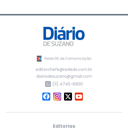
Rede DS de Comunicação
editorchefe@rededs.com.br
diariodesuzano@gmail.com
(11) 4745-6900
Editorias