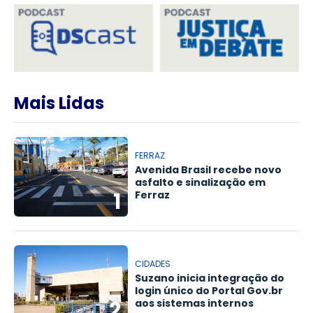
Mais Lidas
FERRAZ
Avenida Brasil recebe novo
asfalto e sinalização em
1
Ferraz
CIDADES
Suzano inicia integração do
login único do Portal Gov.br
2
aos sistemas internos