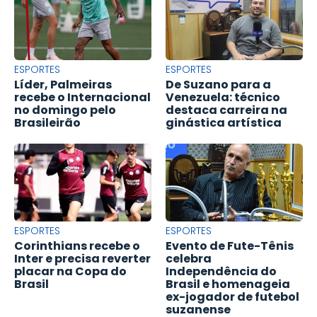
ESPORTES
ESPORTES
Líder, Palmeiras
De Suzano para a
recebe o Internacional
Venezuela: técnico
no domingo pelo
destaca carreira na
Brasileirão
ginástica artística
ESPORTES
ESPORTES
Corinthians recebe o
Evento de Fute-Tênis
Inter e precisa reverter
celebra
placar na Copa do
Independência do
Brasil
Brasil e homenageia
ex-jogador de futebol
suzanense