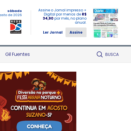
Assine o Jornal impresso +
sábado
Digital por menos de
R$
osto de 2026
34,90
por mês, no plano
anual.
Ler Jornal
Assine
Gil Fuentes
BUSCA