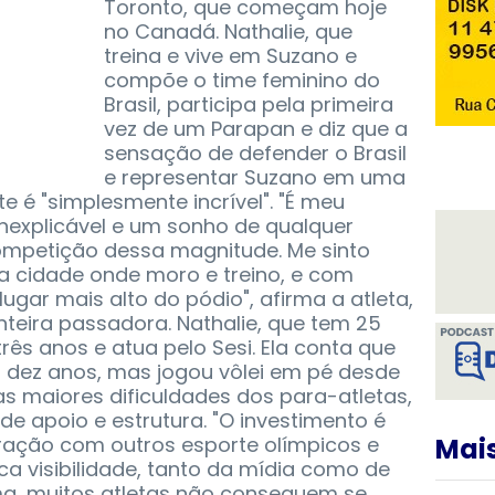
Toronto, que começam hoje
no Canadá. Nathalie, que
treina e vive em Suzano e
compõe o time feminino do
Brasil, participa pela primeira
vez de um Parapan e diz que a
sensação de defender o Brasil
e representar Suzano em uma
 é "simplesmente incrível". "É meu
inexplicável e um sonho de qualquer
competição dessa magnitude. Me sinto
a cidade onde moro e treino, e com
lugar mais alto do pódio", afirma a atleta,
teira passadora. Nathalie, que tem 25
ês anos e atua pelo Sesi. Ela conta que
á dez anos, mas jogou vôlei em pé desde
s maiores dificuldades dos para-atletas,
 de apoio e estrutura. "O investimento é
ção com outros esporte olímpicos e
Mais
a visibilidade, tanto da mídia como de
ma, muitos atletas não conseguem se