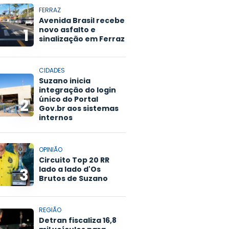
FERRAZ
Avenida Brasil recebe
novo asfalto e
1
sinalização em Ferraz
CIDADES
Suzano inicia
integração do login
único do Portal
2
Gov.br aos sistemas
internos
OPINIÃO
Circuito Top 20 RR
lado a lado d'Os
3
Brutos de Suzano
REGIÃO
Detran fiscaliza 16,8