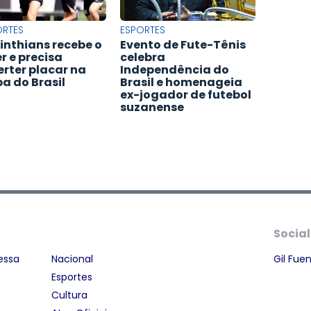
ORTES
ESPORTES
inthians recebe o
Evento de Fute-Tênis
er e precisa
celebra
erter placar na
Independência do
a do Brasil
Brasil e homenageia
ex-jogador de futebol
suzanense
Social
essa
Nacional
Gil Fue
Esportes
Cultura