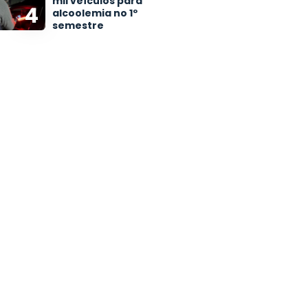
mil veículos para
4
alcoolemia no 1º
semestre