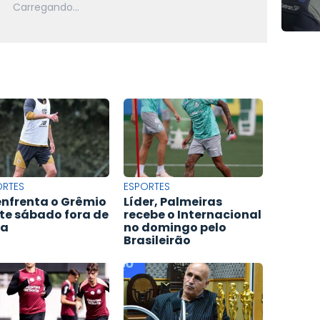
ORTES
ESPORTES
enfrenta o Grêmio
Líder, Palmeiras
te sábado fora de
recebe o Internacional
sa
no domingo pelo
Brasileirão