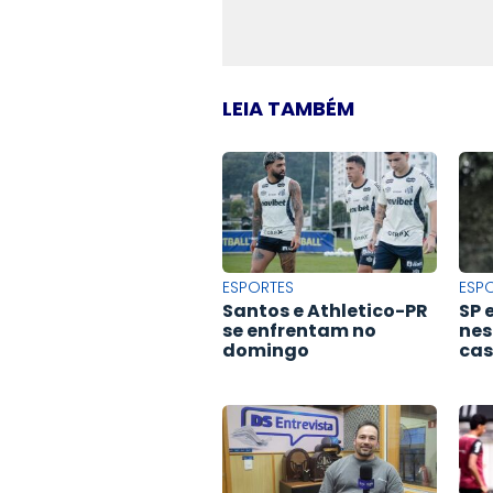
LEIA TAMBÉM
ESPORTES
ESP
Santos e Athletico-PR
SP 
se enfrentam no
nes
domingo
ca