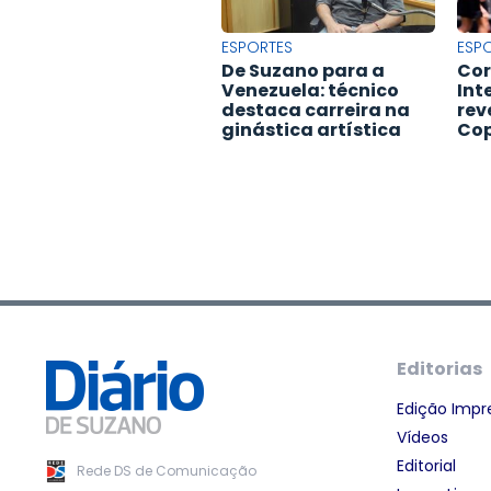
ESPORTES
ESP
De Suzano para a
Cor
Venezuela: técnico
Int
destaca carreira na
rev
ginástica artística
Cop
Editorias
Edição Impr
Vídeos
Editorial
Rede DS de Comunicação