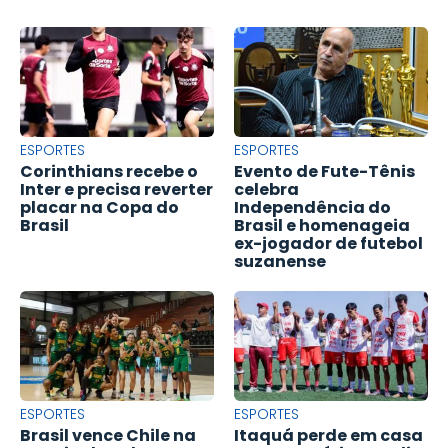
ESPORTES
ESPORTES
Corinthians recebe o
Evento de Fute-Tênis
Inter e precisa reverter
celebra
placar na Copa do
Independência do
Brasil
Brasil e homenageia
ex-jogador de futebol
suzanense
ESPORTES
ESPORTES
Brasil vence Chile na
Itaquá perde em casa