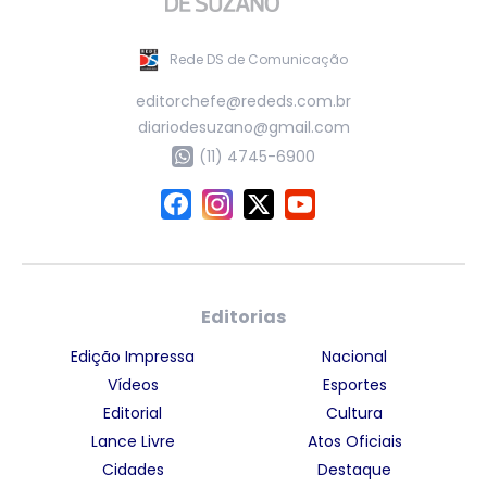
Rede DS de Comunicação
editorchefe@rededs.com.br
diariodesuzano@gmail.com
(11) 4745-6900
Editorias
Edição Impressa
Nacional
Vídeos
Esportes
Editorial
Cultura
Lance Livre
Atos Oficiais
Cidades
Destaque