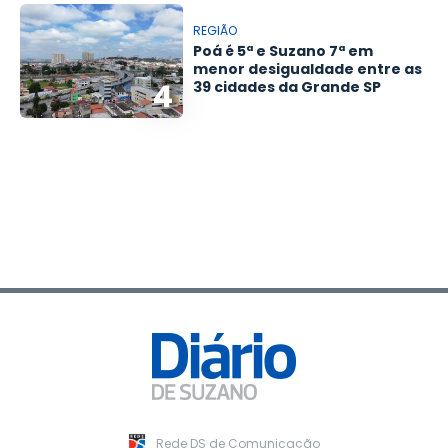
REGIÃO
Poá é 5ª e Suzano 7ª em
menor desigualdade entre as
4
39 cidades da Grande SP
Rede DS de Comunicação