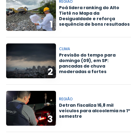
REGIÃO
Poá lidera ranking do Alto
Tietê no Mapa da
Desigualdade e reforça
1
sequência de bons resultados
CLIMA
Previsão do tempo para
domingo (09), em SP:
pancadas de chuva
2
moderadas a fortes
REGIÃO
Detran fiscaliza 16,8 mil
veículos para alcoolemia no 1º
3
semestre