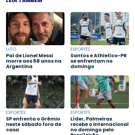
LEIA TAMBÉM
LUTO
ESPORTES
Pai de Lionel Messi
Santos e Athletico-PR
morre aos 68 anos na
se enfrentam no
Argentina
domingo
ESPORTES
ESPORTES
SP enfrenta o Grêmio
Líder, Palmeiras
neste sábado fora de
recebe o Internacional
casa
no domingo pelo