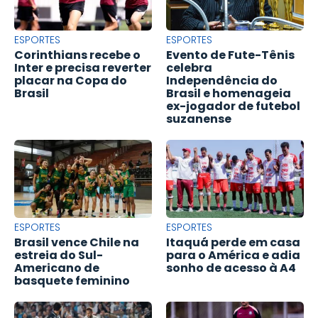
ESPORTES
ESPORTES
Corinthians recebe o
Evento de Fute-Tênis
Inter e precisa reverter
celebra
placar na Copa do
Independência do
Brasil
Brasil e homenageia
ex-jogador de futebol
suzanense
ESPORTES
ESPORTES
Brasil vence Chile na
Itaquá perde em casa
estreia do Sul-
para o América e adia
Americano de
sonho de acesso à A4
basquete feminino