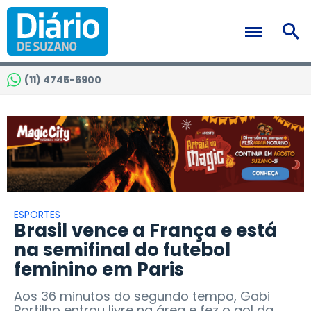
(11) 4745-6900
ESPORTES
Brasil vence a França e está
na semifinal do futebol
feminino em Paris
Aos 36 minutos do segundo tempo, Gabi
Portilho entrou livre na área e fez o gol da