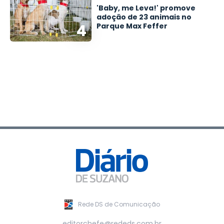
'Baby, me Leva!' promove
adoção de 23 animais no
4
Parque Max Feffer
Rede DS de Comunicação
editorchefe@rededs.com.br