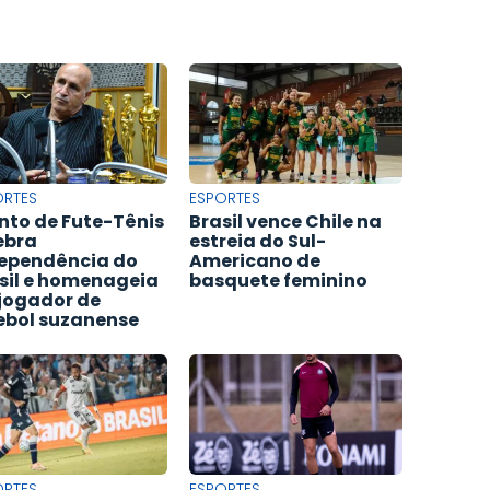
ORTES
ESPORTES
nto de Fute-Tênis
Brasil vence Chile na
ebra
estreia do Sul-
ependência do
Americano de
sil e homenageia
basquete feminino
jogador de
ebol suzanense
ORTES
ESPORTES