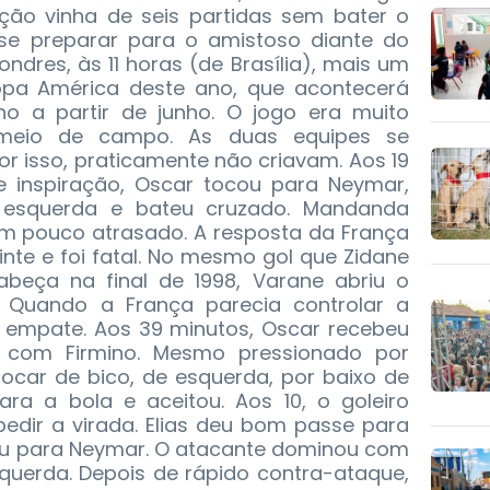
eção vinha de seis partidas sem bater o
i se preparar para o amistoso diante do
ondres, às 11 horas (de Brasília), mais um
pa América deste ano, que acontecerá
no a partir de junho. O jogo era muito
 meio de campo. As duas equipes se
 isso, praticamente não criavam. Aos 19
e inspiração, Oscar tocou para Neymar,
 esquerda e bateu cruzado. Mandanda
um pouco atrasado. A resposta da França
nte e foi fatal. No mesmo gol que Zidane
beça na final de 1998, Varane abriu o
Quando a França parecia controlar a
 o empate. Aos 39 minutos, Oscar recebeu
 com Firmino. Mesmo pressionado por
ocar de bico, de esquerda, por baixo de
ra a bola e aceitou. Aos 10, o goleiro
edir a virada. Elias deu bom passe para
olou para Neymar. O atacante dominou com
squerda. Depois de rápido contra-ataque,