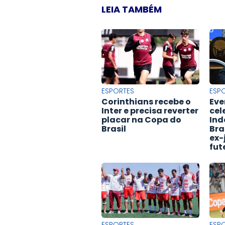
LEIA TAMBÉM
ESPORTES
ESP
Corinthians recebe o
Eve
Inter e precisa reverter
cel
placar na Copa do
Ind
Brasil
Bra
ex-
fut
ESPORTES
ESP