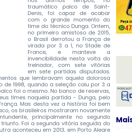
nos últimos tempos, no
traumático palco de Saint-
Denis, foi capaz de acabar
com o grande momento do
time do técnico Dunga.
Ontem,
no primeiro amistoso de 2015,
o Brasil derrotou a França de
virada por 3 a 1, no Stade de
France, e manteve a
invencibilidade nesta volta do
treinador, com sete vitórias
em sete partidas disputadas.
ementos que lembravam aquela dolorosa
 de 1998, quando a seleção caiu por 3 a
palco foi o mesmo. No banco de reservas,
eus times naquela partida - Dunga, pelo
França. Mas desta vez a história foi bem
fraco, os brasileiros mostraram novamente
tundente, principalmente no segundo
Mais
riunfo. Foi a segunda vitória seguida do
outra aconteceu em 2013, em Porto Alegre