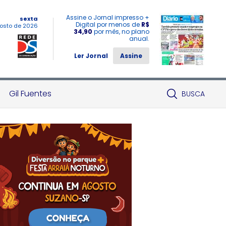
Assine o Jornal impresso +
sexta
Digital por menos de
R$
osto de 2026
34,90
por mês, no plano
anual.
Ler Jornal
Assine
Gil Fuentes
BUSCA