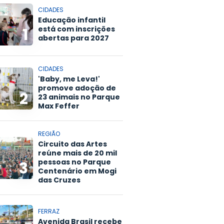
CIDADES
Educação infantil
está com inscrições
1
abertas para 2027
CIDADES
'Baby, me Leva!'
promove adoção de
2
23 animais no Parque
Max Feffer
REGIÃO
Circuito das Artes
reúne mais de 20 mil
pessoas no Parque
3
Centenário em Mogi
das Cruzes
FERRAZ
Avenida Brasil recebe