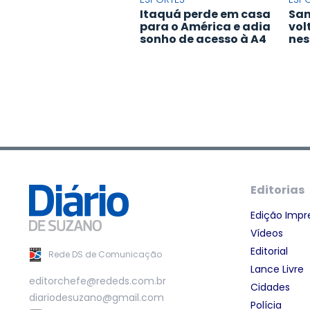
Itaquá perde em casa
San
para o América e adia
vol
sonho de acesso à A4
nes
Editorias
Edição Impr
Vídeos
Editorial
Rede DS de Comunicação
Lance Livre
editorchefe@rededs.com.br
Cidades
diariodesuzano@gmail.com
Polícia