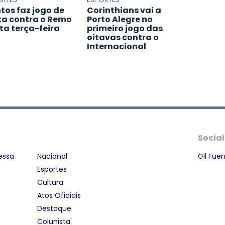
tos faz jogo de
Corinthians vai a
ta contra o Remo
Porto Alegre no
ta terça-feira
primeiro jogo das
oitavas contra o
Internacional
Social
essa
Nacional
Gil Fue
Esportes
Cultura
Atos Oficiais
Destaque
Colunista