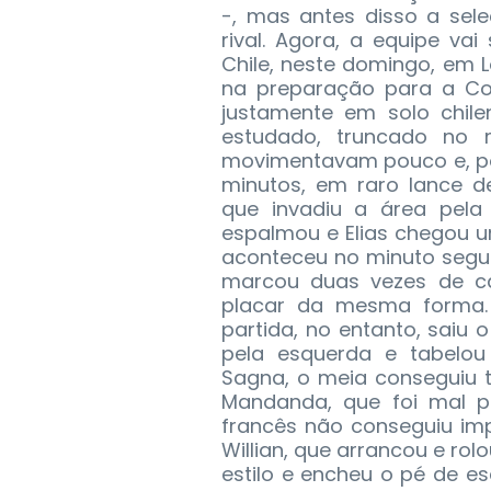
-, mas antes disso a sel
rival. Agora, a equipe va
Chile, neste domingo, em L
na preparação para a Co
justamente em solo chile
estudado, truncado no
movimentavam pouco e, por
minutos, em raro lance d
que invadiu a área pela
espalmou e Elias chegou 
aconteceu no minuto segui
marcou duas vezes de ca
placar da mesma forma. 
partida, no entanto, saiu
pela esquerda e tabelou
Sagna, o meia conseguiu t
Mandanda, que foi mal pa
francês não conseguiu imp
Willian, que arrancou e r
estilo e encheu o pé de e