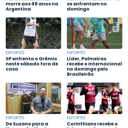
morre aos 68 anos na
se enfrentam no
Argentina
domingo
ESPORTES
ESPORTES
SP enfrenta o Grêmio
Líder, Palmeiras
neste sábado fora de
recebe o Internacional
casa
no domingo pelo
Brasileirão
ESPORTES
ESPORTES
De Suzano para a
Corinthians recebe o