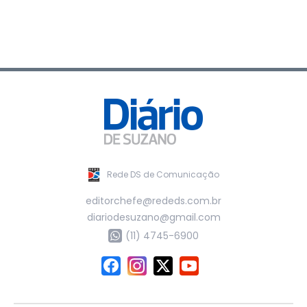
Rede DS de Comunicação
editorchefe@rededs.com.br
diariodesuzano@gmail.com
(11) 4745-6900