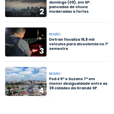
domingo (09), em SP:
pancadas de chuva
2
moderadas a fortes
REGIÃO
Detran fiscaliza 16,8 mil
veículos para alcoolemia no 1º
3
semestre
REGIÃO
Poá é 5ª e Suzano 7ª em
menor desigualdade entre as
4
39 cidades da Grande SP