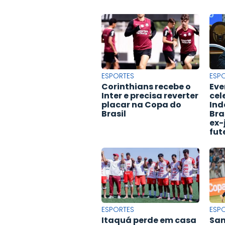
ESPORTES
ESP
Corinthians recebe o
Eve
Inter e precisa reverter
cel
placar na Copa do
Ind
Brasil
Bra
ex-
fut
ESPORTES
ESP
Itaquá perde em casa
San