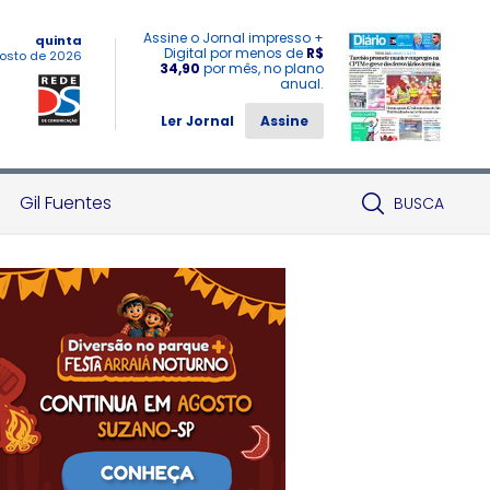
Assine o Jornal impresso +
quinta
Digital por menos de
R$
osto de 2026
34,90
por mês, no plano
anual.
Ler Jornal
Assine
Gil Fuentes
BUSCA