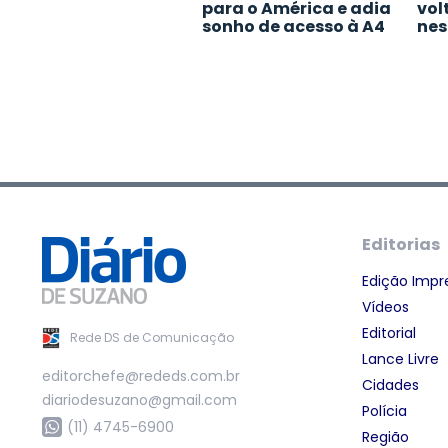
para o América e adia
vol
sonho de acesso à A4
nes
Editorias
Edição Impr
Vídeos
Editorial
Rede DS de Comunicação
Lance Livre
editorchefe@rededs.com.br
Cidades
diariodesuzano@gmail.com
Polícia
(11) 4745-6900
Região