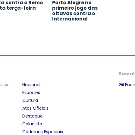
ta contra o Remo
Porto Alegre no
ta terça-feira
primeiro jogo das
oitavas contra o
Internacional
Social
essa
Nacional
Gil Fue
Esportes
Cultura
Atos Oficiais
Destaque
Colunista
Cadernos Especiais