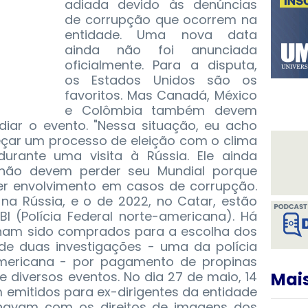
adiada devido às denúncias
de corrupção que ocorrem na
entidade. Uma nova data
ainda não foi anunciada
oficialmente. Para a disputa,
os Estados Unidos são os
favoritos. Mas Canadá, México
e Colômbia também devem
diar o evento.
"Nessa situação, eu acho
çar um processo de eleição com o clima
 durante uma visita à Rússia. Ele ainda
 não devem perder seu Mundial porque
r envolvimento em casos de corrupção.
na Rússia, e o de 2022, no Catar, estão
BI (Polícia Federal norte-americana). Há
nham sido comprados para a escolha dos
o de duas investigações - uma da polícia
americana - por pagamento de propinas
 diversos eventos. No dia 27 de maio, 14
Mais
emitidos para ex-dirigentes da entidade
lhavam com os direitos de imagens dos