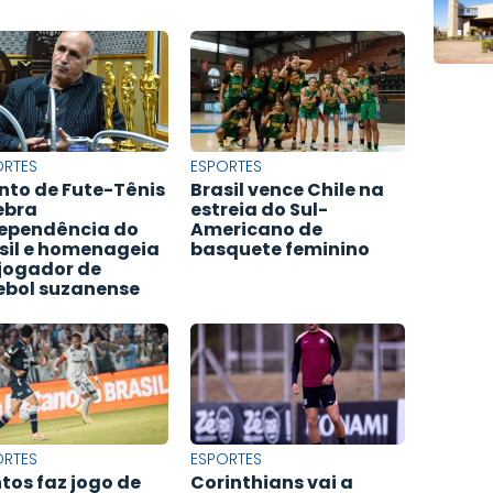
ORTES
ESPORTES
nto de Fute-Tênis
Brasil vence Chile na
ebra
estreia do Sul-
ependência do
Americano de
sil e homenageia
basquete feminino
jogador de
ebol suzanense
ORTES
ESPORTES
tos faz jogo de
Corinthians vai a