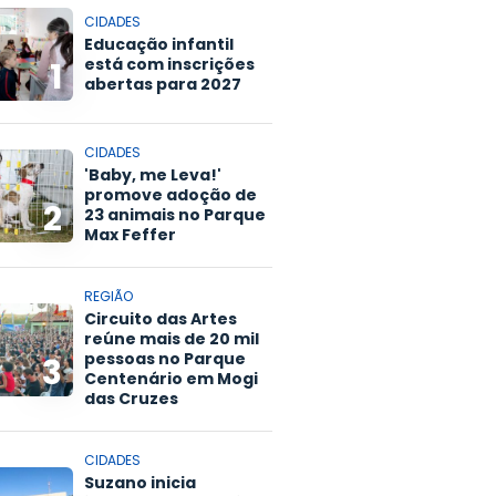
CIDADES
Educação infantil
está com inscrições
1
abertas para 2027
CIDADES
'Baby, me Leva!'
promove adoção de
2
23 animais no Parque
Max Feffer
REGIÃO
Circuito das Artes
reúne mais de 20 mil
pessoas no Parque
3
Centenário em Mogi
das Cruzes
CIDADES
Suzano inicia