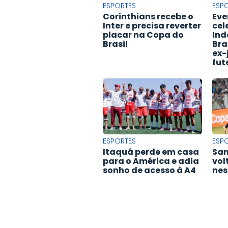
ESPORTES
ESP
Corinthians recebe o
Eve
Inter e precisa reverter
cel
placar na Copa do
Ind
Brasil
Bra
ex-
fut
ESPORTES
ESP
Itaquá perde em casa
San
para o América e adia
vol
sonho de acesso à A4
nes