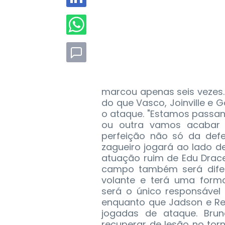
marcou apenas seis vezes.
do que Vasco, Joinville e Go
o ataque. "Estamos passan
ou outra vamos acabar 
perfeição não só da defes
zagueiro jogará ao lado d
atuação ruim de Edu Drac
campo também será difer
volante e terá uma forma
será o único responsável
enquanto que Jadson e R
jogadas de ataque. Brun
recuperar de lesão no torn