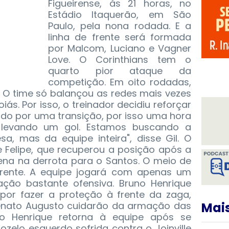
Figueirense, às 21 horas, no
Estádio Itaquerão, em São
Paulo, pela nona rodada. E a
linha de frente será formada
por Malcom, Luciano e Vagner
Love.
O Corinthians tem o
quarto pior ataque da
competição. Em oito rodadas,
 O time só balançou as redes mais vezes
iás. Por isso, o treinador decidiu reforçar
do por uma transição, por isso uma hora
levando um gol. Estamos buscando a
a, mas da equipe inteira", disse Gil. O
e Felipe, que recuperou a posição após a
ena na derrota para o Santos. O meio de
ente. A equipe jogará com apenas um
ção bastante ofensiva. Bruno Henrique
 por fazer a proteção à frente da zaga,
enato Augusto cuidarão da armação das
Mais
o Henrique retorna à equipe após se
ozelo esquerdo sofrida contra o Joinville