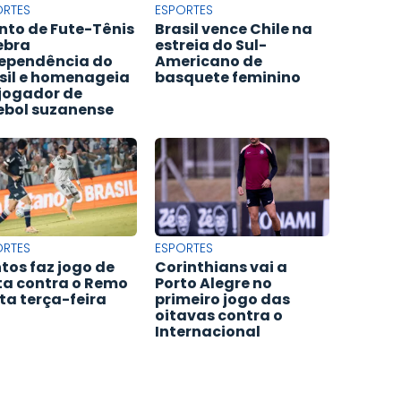
ORTES
ESPORTES
nto de Fute-Tênis
Brasil vence Chile na
ebra
estreia do Sul-
ependência do
Americano de
sil e homenageia
basquete feminino
jogador de
ebol suzanense
ORTES
ESPORTES
tos faz jogo de
Corinthians vai a
ta contra o Remo
Porto Alegre no
ta terça-feira
primeiro jogo das
oitavas contra o
Internacional