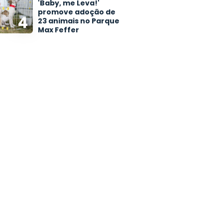
'Baby, me Leva!'
promove adoção de
4
23 animais no Parque
Max Feffer