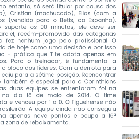
 no entanto, só será titular por causa dos
so), Cristian (machucado), Elias (com a
ros (vendido para o Betis, da Espanha).
 suporte os 90 minutos, ele deve ser
Marciel, recém-promovido das categorias
 fez nenhum jogo pelo profissional. O
ida de hoje como uma decisão e por isso
ão - prática que Tite adota apenas em
os. Para o treinador, é fundamental a
 o bloco dos líderes. Com a derrota para
o caiu para a sétima posição. Reencontrar
ão também é especial para o Corinthians
as duas equipes se enfrentaram foi na
, no dia 18 de maio de 2014. O time
ta e venceu por 1 a 0. O Figueirense não
sileirão. A equipe ainda não conseguiu
ma apenas nove pontos e ocupa a 16ª
da zona de rebaixamento.