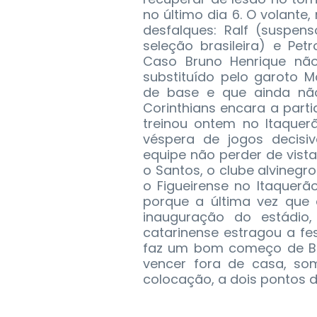
no último dia 6. O volante,
desfalques: Ralf (suspen
seleção brasileira) e Pet
Caso Bruno Henrique não
substituído pelo garoto 
de base e que ainda não
Corinthians encara a part
treinou ontem no Itaquer
véspera de jogos decisiv
equipe não perder de vista
o Santos, o clube alvinegr
o Figueirense no Itaquer
porque a última vez que 
inauguração do estádio
catarinense estragou a fes
faz um bom começo de Bra
vencer fora de casa, so
colocação, a dois pontos 