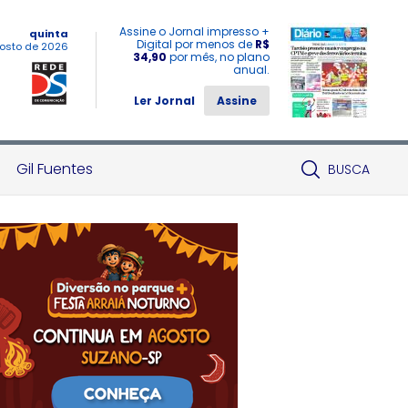
Assine o Jornal impresso +
quinta
Digital por menos de
R$
osto de 2026
34,90
por mês, no plano
anual.
Ler Jornal
Assine
Gil Fuentes
BUSCA