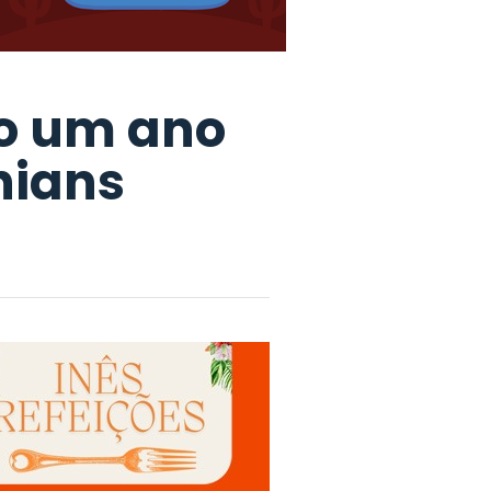
ão um ano
hians