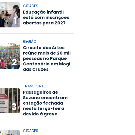
CIDADES
Educação infantil
está com inscrições
1
abertas para 2027
REGIÃO
Circuito das Artes
reúne mais de 20 mil
pessoas no Parque
2
Centenário em Mogi
das Cruzes
TRANSPORTE
Passageiros de
Suzano encontram
estação fechada
3
nesta terça-feira
devido à greve
CIDADES