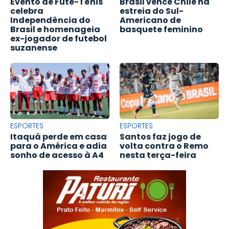
Evento de Fute-Tênis
Brasil vence Chile na
celebra
estreia do Sul-
Independência do
Americano de
Brasil e homenageia
basquete feminino
ex-jogador de futebol
suzanense
ESPORTES
ESPORTES
Itaquá perde em casa
Santos faz jogo de
para o América e adia
volta contra o Remo
sonho de acesso à A4
nesta terça-feira