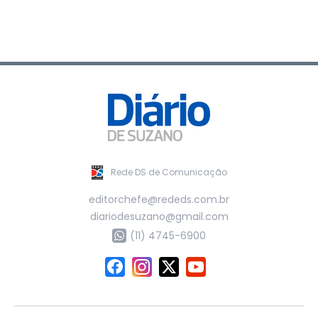
Rede DS de Comunicação
editorchefe@rededs.com.br
diariodesuzano@gmail.com
(11) 4745-6900