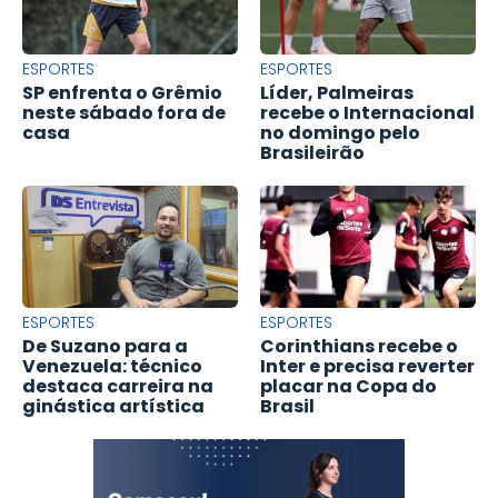
ESPORTES
ESPORTES
SP enfrenta o Grêmio
Líder, Palmeiras
neste sábado fora de
recebe o Internacional
casa
no domingo pelo
Brasileirão
ESPORTES
ESPORTES
De Suzano para a
Corinthians recebe o
Venezuela: técnico
Inter e precisa reverter
destaca carreira na
placar na Copa do
ginástica artística
Brasil