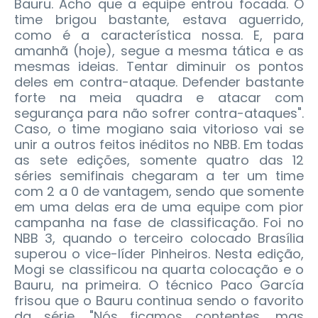
Bauru. Acho que a equipe entrou focada. O
time brigou bastante, estava aguerrido,
como é a característica nossa. E, para
amanhã (hoje), segue a mesma tática e as
mesmas ideias. Tentar diminuir os pontos
deles em contra-ataque. Defender bastante
forte na meia quadra e atacar com
segurança para não sofrer contra-ataques".
Caso, o time mogiano saia vitorioso vai se
unir a outros feitos inéditos no NBB. Em todas
as sete edições, somente quatro das 12
séries semifinais chegaram a ter um time
com 2 a 0 de vantagem, sendo que somente
em uma delas era de uma equipe com pior
campanha na fase de classificação. Foi no
NBB 3, quando o terceiro colocado Brasília
superou o vice-líder Pinheiros. Nesta edição,
Mogi se classificou na quarta colocação e o
Bauru, na primeira. O técnico Paco García
frisou que o Bauru continua sendo o favorito
da série. "Nós ficamos contentes, mas