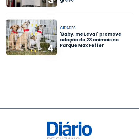
3
greve
CIDADES
'Baby, me Leva!' promove
adoção de 23 animais no
4
Parque Max Feffer