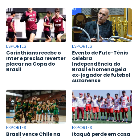
ESPORTES
ESPORTES
Corinthians recebe o
Evento de Fute-Tênis
Inter e precisa reverter
celebra
placar na Copa do
Independência do
Brasil
Brasil e homenageia
ex-jogador de futebol
suzanense
ESPORTES
ESPORTES
Brasil vence Chile na
Itaquá perde em casa