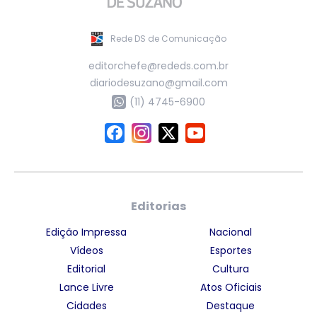
Rede DS de Comunicação
editorchefe@rededs.com.br
diariodesuzano@gmail.com
(11) 4745-6900
Editorias
Edição Impressa
Nacional
Vídeos
Esportes
Editorial
Cultura
Lance Livre
Atos Oficiais
Cidades
Destaque