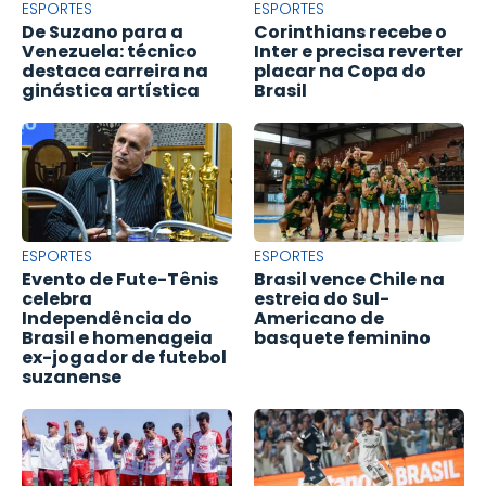
ESPORTES
ESPORTES
De Suzano para a
Corinthians recebe o
Venezuela: técnico
Inter e precisa reverter
destaca carreira na
placar na Copa do
ginástica artística
Brasil
ESPORTES
ESPORTES
Evento de Fute-Tênis
Brasil vence Chile na
celebra
estreia do Sul-
Independência do
Americano de
Brasil e homenageia
basquete feminino
ex-jogador de futebol
suzanense