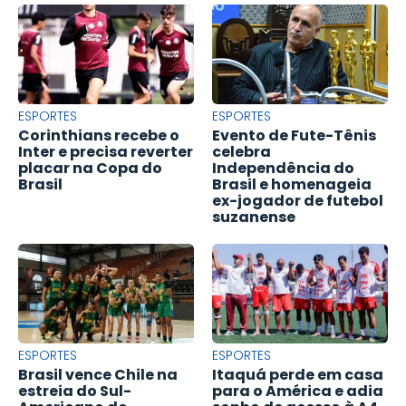
ESPORTES
ESPORTES
Corinthians recebe o
Evento de Fute-Tênis
Inter e precisa reverter
celebra
placar na Copa do
Independência do
Brasil
Brasil e homenageia
ex-jogador de futebol
suzanense
ESPORTES
ESPORTES
Brasil vence Chile na
Itaquá perde em casa
estreia do Sul-
para o América e adia