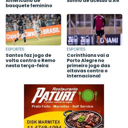
Americano de
sonho de acesso à A4
basquete feminino
ESPORTES
ESPORTES
Santos faz jogo de
Corinthians vai a
volta contra o Remo
Porto Alegre no
nesta terça-feira
primeiro jogo das
oitavas contra o
Internacional