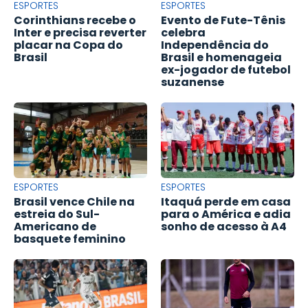
ESPORTES
ESPORTES
Corinthians recebe o
Evento de Fute-Tênis
Inter e precisa reverter
celebra
placar na Copa do
Independência do
Brasil
Brasil e homenageia
ex-jogador de futebol
suzanense
ESPORTES
ESPORTES
Brasil vence Chile na
Itaquá perde em casa
estreia do Sul-
para o América e adia
Americano de
sonho de acesso à A4
basquete feminino