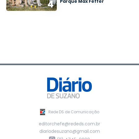
4
Parque Max Feffer
Rede DS de Comunicação
editorchefe@rededs.com.br
diariodesuzano@gmail.com