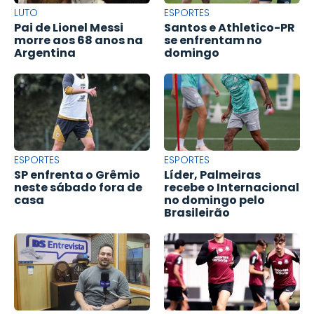
LUTO
ESPORTES
Pai de Lionel Messi
Santos e Athletico-PR
morre aos 68 anos na
se enfrentam no
Argentina
domingo
ESPORTES
ESPORTES
SP enfrenta o Grêmio
Líder, Palmeiras
neste sábado fora de
recebe o Internacional
casa
no domingo pelo
Brasileirão