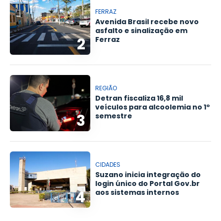
FERRAZ
Avenida Brasil recebe novo
asfalto e sinalização em
2
Ferraz
REGIÃO
Detran fiscaliza 16,8 mil
veículos para alcoolemia no 1º
3
semestre
CIDADES
Suzano inicia integração do
login único do Portal Gov.br
4
aos sistemas internos