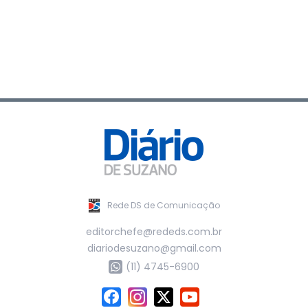
Rede DS de Comunicação
editorchefe@rededs.com.br
diariodesuzano@gmail.com
(11) 4745-6900