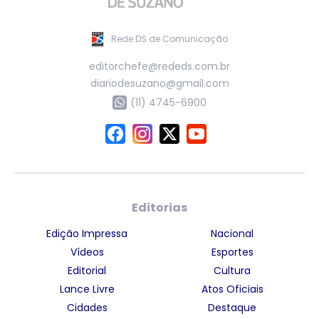
Rede DS de Comunicação
editorchefe@rededs.com.br
diariodesuzano@gmail.com
(11) 4745-6900
Editorias
Edição Impressa
Nacional
Vídeos
Esportes
Editorial
Cultura
Lance Livre
Atos Oficiais
Cidades
Destaque