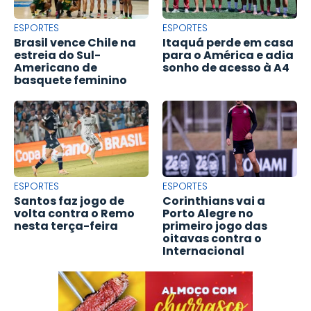
ESPORTES
ESPORTES
Brasil vence Chile na
Itaquá perde em casa
estreia do Sul-
para o América e adia
Americano de
sonho de acesso à A4
basquete feminino
ESPORTES
ESPORTES
Santos faz jogo de
Corinthians vai a
volta contra o Remo
Porto Alegre no
nesta terça-feira
primeiro jogo das
oitavas contra o
Internacional