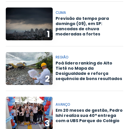
CLIMA
Previsão do tempo para
domingo (09), em SP:
pancadas de chuva
1
moderadas a fortes
REGIÃO
Poá lidera ranking do Alto
Tietê no Mapa da
Desigualdade e reforça
2
sequência de bons resultados
AVANÇO
Em 20 meses de gestão, Pedro
Ishi realiza sua 40ª entrega
3
com a UBS Parque do Colégio