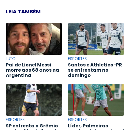
LEIA TAMBÉM
LUTO
ESPORTES
Pai de Lionel Messi
Santos e Athletico-PR
morre aos 68 anos na
se enfrentam no
Argentina
domingo
ESPORTES
ESPORTES
SP enfrenta o Grêmio
Líder, Palmeiras