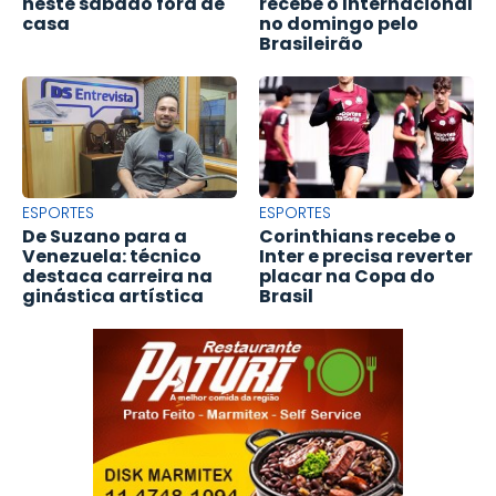
neste sábado fora de
recebe o Internacional
casa
no domingo pelo
Brasileirão
ESPORTES
ESPORTES
De Suzano para a
Corinthians recebe o
Venezuela: técnico
Inter e precisa reverter
destaca carreira na
placar na Copa do
ginástica artística
Brasil