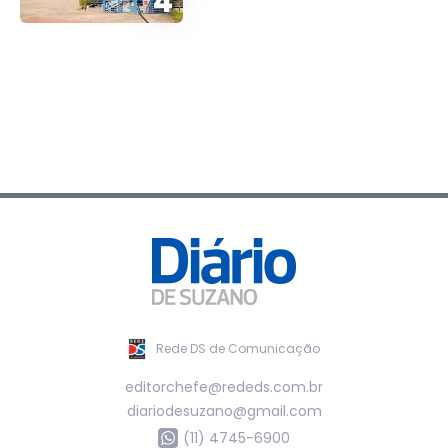
4
Rede DS de Comunicação
editorchefe@rededs.com.br
diariodesuzano@gmail.com
(11) 4745-6900