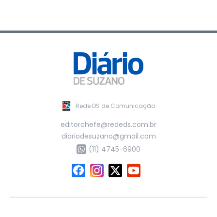
Rede DS de Comunicação
editorchefe@rededs.com.br
diariodesuzano@gmail.com
(11) 4745-6900