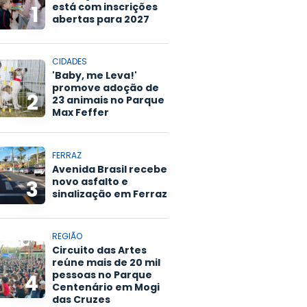
está com inscrições
1
abertas para 2027
CIDADES
'Baby, me Leva!'
promove adoção de
2
23 animais no Parque
Max Feffer
FERRAZ
Avenida Brasil recebe
novo asfalto e
3
sinalização em Ferraz
REGIÃO
Circuito das Artes
reúne mais de 20 mil
pessoas no Parque
4
Centenário em Mogi
das Cruzes