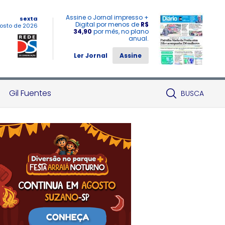
Assine o Jornal impresso +
sexta
Digital por menos de
R$
osto de 2026
34,90
por mês, no plano
anual.
Ler Jornal
Assine
Gil Fuentes
BUSCA