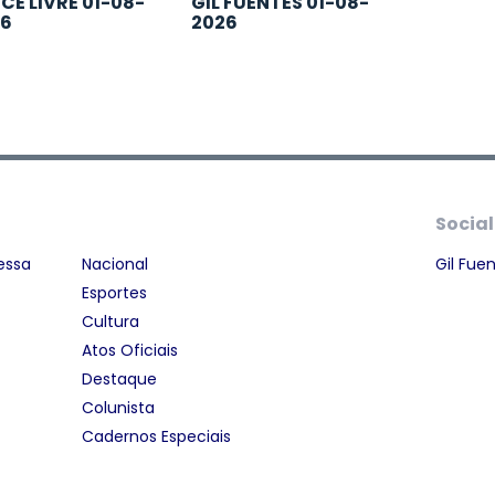
CE LIVRE 01-08-
GIL FUENTES 01-08-
26
2026
Social
essa
Nacional
Gil Fue
Esportes
Cultura
Atos Oficiais
Destaque
Colunista
Cadernos Especiais