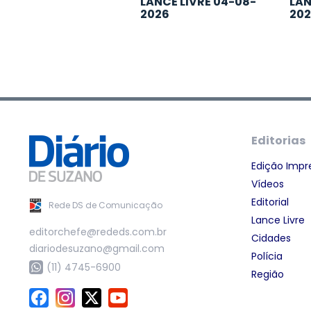
LANCE LIVRE 04-08-
LAN
2026
20
Editorias
Edição Impr
Vídeos
Editorial
Rede DS de Comunicação
Lance Livre
editorchefe@rededs.com.br
Cidades
diariodesuzano@gmail.com
Polícia
(11) 4745-6900
Região