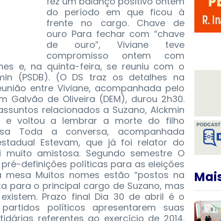
fez um balanço positivo ontem
do período em que ficou à
frente no cargo. Chave de
ouro Para fechar com “chave
de ouro”, Viviane teve
compromisso ontem com
hes e, na quinta-feira, se reuniu com o
min (PSDB). (O DS traz os detalhes na
reunião entre Viviane, acompanhada pelo
m Galvão de Oliveira (DEM), durou 2h30.
 assuntos relacionados a Suzano, Alckmin
 e voltou a lembrar a morte do filho
rsa Toda a conversa, acompanhada
tadual Estevam, que já foi relator do
i muito amistosa. Segundo semestre O
ré-definições políticas para as eleições
a mesa Muitos nomes estão “postos na
Mais
ta para o principal cargo de Suzano, mas
existem. Prazo final Dia 30 de abril é o
partidos políticos apresentarem suas
idárias referentes ao exercício de 2014.