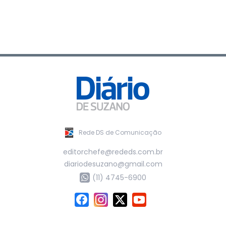
Rede DS de Comunicação
editorchefe@rededs.com.br
diariodesuzano@gmail.com
(11) 4745-6900