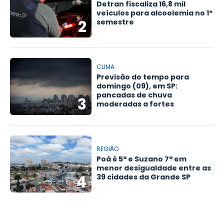
Detran fiscaliza 16,8 mil
veículos para alcoolemia no 1º
2
semestre
CLIMA
Previsão do tempo para
domingo (09), em SP:
pancadas de chuva
3
moderadas a fortes
REGIÃO
Poá é 5ª e Suzano 7ª em
menor desigualdade entre as
4
39 cidades da Grande SP