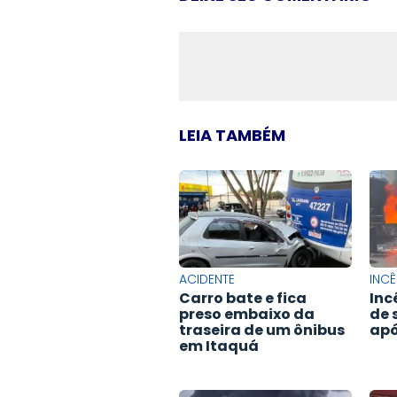
LEIA TAMBÉM
ACIDENTE
INC
Carro bate e fica
Inc
preso embaixo da
de 
traseira de um ônibus
apó
em Itaquá