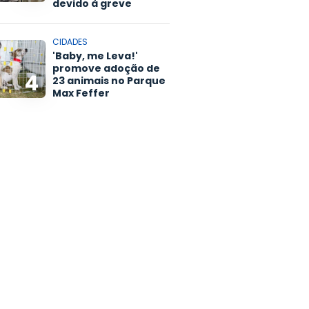
devido à greve
CIDADES
'Baby, me Leva!'
promove adoção de
4
23 animais no Parque
Max Feffer