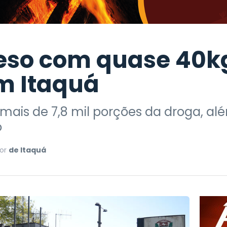
reso com quase 40k
m Itaquá
ais de 7,8 mil porções da droga, al
o
or
de Itaquá