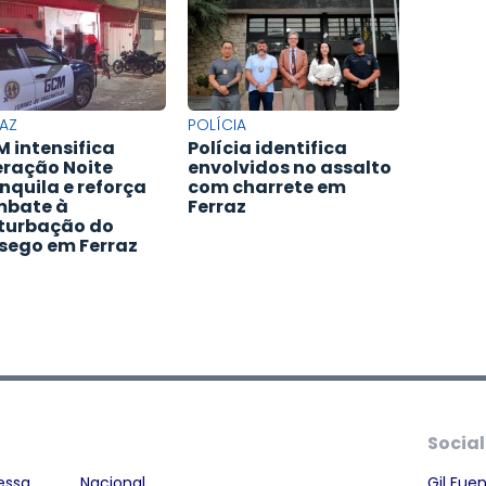
AZ
POLÍCIA
 intensifica
Polícia identifica
ração Noite
envolvidos no assalto
nquila e reforça
com charrete em
bate à
Ferraz
turbação do
sego em Ferraz
Social
essa
Nacional
Gil Fue