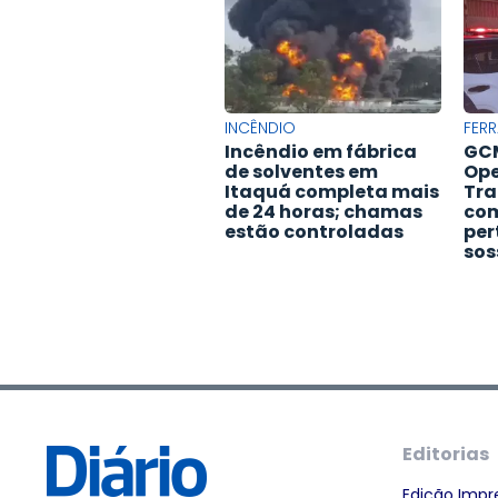
INCÊNDIO
FERR
Incêndio em fábrica
GCM
de solventes em
Ope
Itaquá completa mais
Tra
de 24 horas; chamas
com
estão controladas
per
sos
Editorias
Edição Impr