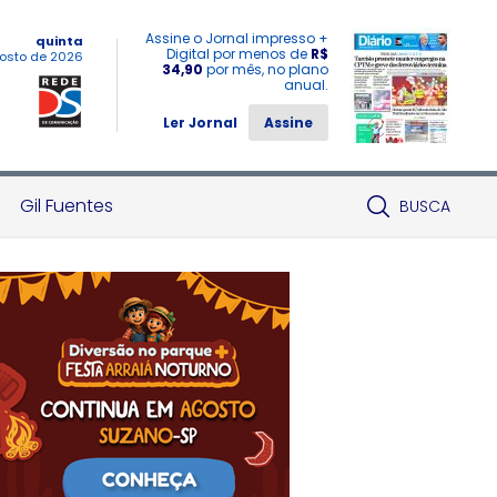
Assine o Jornal impresso +
quinta
Digital por menos de
R$
osto de 2026
34,90
por mês, no plano
anual.
Ler Jornal
Assine
Gil Fuentes
BUSCA