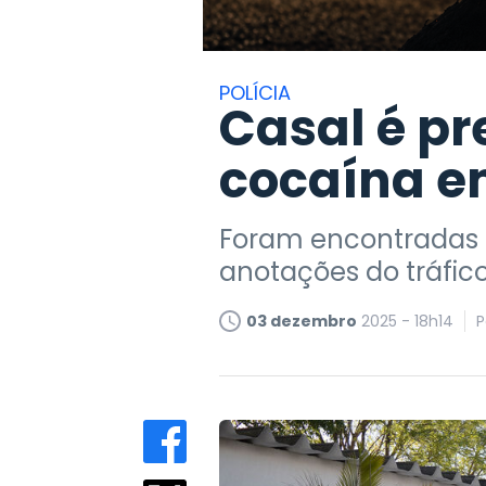
POLÍCIA
Casal é p
cocaína e
Foram encontradas m
anotações do tráfic
03 dezembro
2025 - 18h14
P