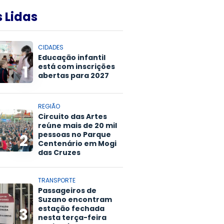
 Lidas
CIDADES
Educação infantil
está com inscrições
1
abertas para 2027
REGIÃO
Circuito das Artes
reúne mais de 20 mil
pessoas no Parque
2
Centenário em Mogi
das Cruzes
TRANSPORTE
Passageiros de
Suzano encontram
estação fechada
3
nesta terça-feira