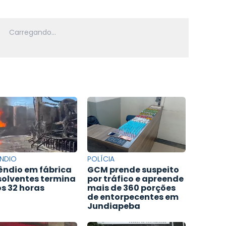
ÊNDIO
POLÍCIA
êndio em fábrica
GCM prende suspeito
solventes termina
por tráfico e apreende
s 32 horas
mais de 360 porções
de entorpecentes em
Jundiapeba