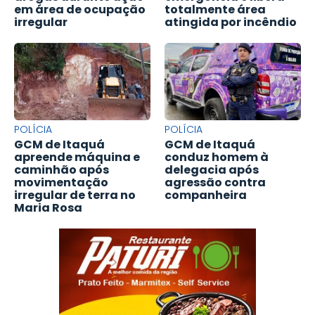
em área de ocupação
totalmente área
irregular
atingida por incêndio
POLÍCIA
POLÍCIA
GCM de Itaquá
GCM de Itaquá
apreende máquina e
conduz homem à
caminhão após
delegacia após
movimentação
agressão contra
irregular de terra no
companheira
Maria Rosa