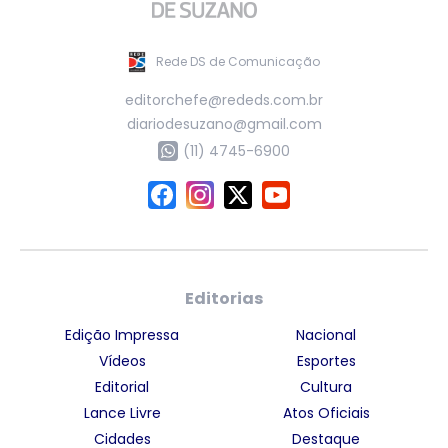
Rede DS de Comunicação
editorchefe@rededs.com.br
diariodesuzano@gmail.com
(11) 4745-6900
Editorias
Edição Impressa
Nacional
Vídeos
Esportes
Editorial
Cultura
Lance Livre
Atos Oficiais
Cidades
Destaque