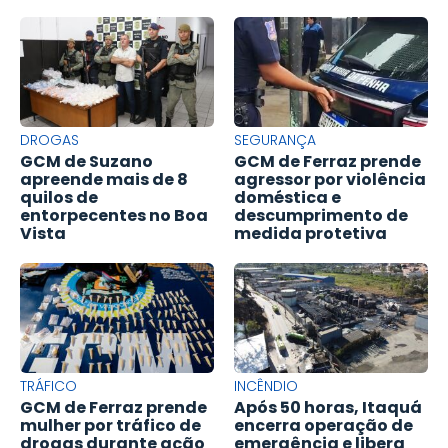
DROGAS
SEGURANÇA
GCM de Suzano
GCM de Ferraz prende
apreende mais de 8
agressor por violência
quilos de
doméstica e
entorpecentes no Boa
descumprimento de
Vista
medida protetiva
TRÁFICO
INCÊNDIO
GCM de Ferraz prende
Após 50 horas, Itaquá
mulher por tráfico de
encerra operação de
drogas durante ação
emergência e libera