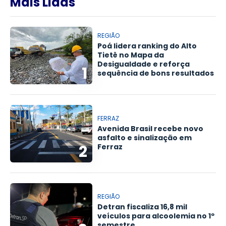
Mais Lidas
REGIÃO
Poá lidera ranking do Alto
Tietê no Mapa da
Desigualdade e reforça
1
sequência de bons resultados
FERRAZ
Avenida Brasil recebe novo
asfalto e sinalização em
2
Ferraz
REGIÃO
Detran fiscaliza 16,8 mil
veículos para alcoolemia no 1º
semestre