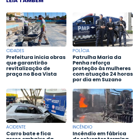
LEIA TAMBÉM
CIDADES
POLÍCIA
Prefeitura inicia obras
Patrulha Maria da
que garantirão
Penha reforça
revitalização de
proteção às mulheres
praça no Boa Vista
com atuação 24 horas
por dia em Suzano
ACIDENTE
INCÊNDIO
Carro bate e fica
Incêndio em fábrica