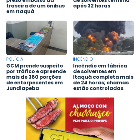
preso embaixo da
de solventes termina
traseira de um ônibus
após 32 horas
em Itaquá
POLÍCIA
INCÊNDIO
GCM prende suspeito
Incêndio em fábrica
por tráfico e apreende
de solventes em
mais de 360 porções
Itaquá completa mais
de entorpecentes em
de 24 horas; chamas
Jundiapeba
estão controladas