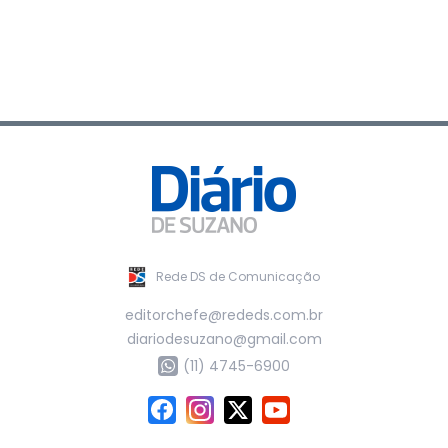
Rede DS de Comunicação
editorchefe@rededs.com.br
diariodesuzano@gmail.com
(11) 4745-6900