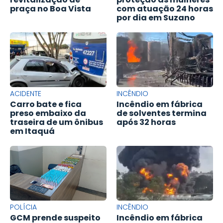
praça no Boa Vista
com atuação 24 horas
por dia em Suzano
ACIDENTE
INCÊNDIO
Carro bate e fica
Incêndio em fábrica
preso embaixo da
de solventes termina
traseira de um ônibus
após 32 horas
em Itaquá
POLÍCIA
INCÊNDIO
GCM prende suspeito
Incêndio em fábrica